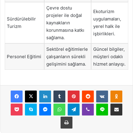
Çevre dostu
Ekoturizm
projeler ile doğal
Sürdürülebilir
uygulamaları,
kaynakların
Turizm
yerel halk ile
korunmasına katkı
işbirlikleri.
sağlama.
Sektörel eğitimlerle
Güncel bilgiler,
Personel Eğitimi
çalışanların sürekli
müşteri odaklı
gelişimini sağlama.
hizmet anlayışı.
Facebook
X
LinkedIn
Tumblr
Pinterest
Reddit
VKontakte
Odnok
Pocket
Skype
Messenger
WhatsApp
Telegram
Viber
Line
E-Posta ile payla
Yazdır