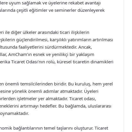
lere uyum sağlamak ve üyelerine rekabet avantajı
larında çeşitli eğitimler ve seminerler düzenleyerek
ile diğer ülkeler arasındaki ticari ilişkilerin
işkilerin güçlendirilmesi, karşılıklı yatırımların artırılması
ultusunda faaliyetlerini sürdürmektedir. Ancak,
llar, AmCham’ın esnek ve yenilikçi bir yaklaşım
ka Ticaret Odası’nın rolü, küresel ticaretin dinamikleri
n önemli temsilcilerinden biridir. Bu kuruluş, hem yerel
mesine yönelik önemli adımlar atmaktadır. Üyeleri
örlerden işletmeler yer almaktadır. Ticaret odası,
eneklerini artırmayı hedefler. Bu bağlamda, uluslararası
ol oynamaktadır.
nomik bağlantılarının temel taşlarını oluşturur. Ticaret