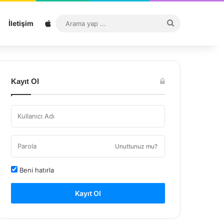
Sitemap
Arama
İletişim
yap
...
Kayıt Ol
Unuttunuz mu?
Beni hatırla
Kayıt Ol