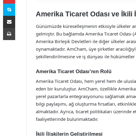
Skype
Amerika Ticaret Odası ve İkili İ
E-Posta ile paylaş
Günümüzde küreselleşmenin etkisiyle ülkeler ara
Yazdır
gelmiştir. Bu bağlamda Amerika Ticaret Odası
Amerika Birleşik Devletleri ile diğer ülkeler arası
oynamaktadır. AmCham, üye şirketler aracılığıyla 
şekillendirilmesine ve iş dünyası ile hükümetle
Amerika Ticaret Odası’nın Rolü
Amerika Ticaret Odası, hem yerel hem de uluslar
eden bir kuruluştur. AmCham, özellikle Amerikan 
yerel pazarlarla entegrasyonunu sağlamak amacı
bilgi paylaşımı, ağ oluşturma fırsatları, etkinlik
almaktadır. Ayrıca, ticaret politikaları üzerinde e
faaliyetlerinde bulunmaktadır.
İkili İlişkilerin Geliştirilmesi