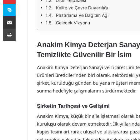
Ürün Yelpazesi
Skype
Kalite ve Çevre Duyarlılığı
Pazarlama ve Dağıtım Ağı
E-Posta ile paylaş
Gelecek Vizyonu
Yazdır
Anakim Kimya Deterjan Sanayi 
Temizlikte Güvenilir Bir İsim
Anakim Kimya Deterjan Sanayi ve Ticaret Limited
ürünleri üreticilerinden biri olarak, sektördeki y
şirket, kurulduğu günden bu yana müşteri memnun
sunma hedefiyle çalışmalarını sürdürmektedir.
Şirketin Tarihçesi ve Gelişimi
Anakim Kimya, küçük bir aile işletmesi olarak 
kuruluşu olarak devam etmektedir. İlk yıllarınd
kapasitesini artırarak ulusal ve uluslararası paza
gelişmeleri yakından takip eden Anakim, sürekli