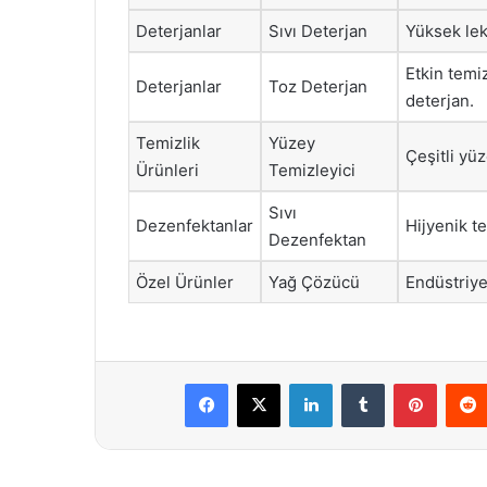
Deterjanlar
Sıvı Deterjan
Yüksek lek
Etkin temi
Deterjanlar
Toz Deterjan
deterjan.
Temizlik
Yüzey
Çeşitli yüz
Ürünleri
Temizleyici
Sıvı
Dezenfektanlar
Hijyenik t
Dezenfektan
Özel Ürünler
Yağ Çözücü
Endüstriye
Facebook
X
LinkedIn
Tumblr
Pintere