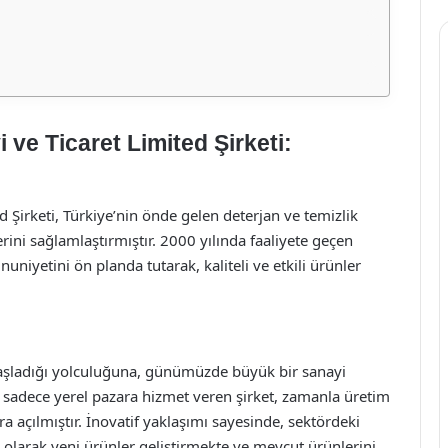
ve Ticaret Limited Şirketi:
 Şirketi, Türkiye’nin önde gelen deterjan ve temizlik
erini sağlamlaştırmıştır. 2000 yılında faaliyete geçen
iyetini ön planda tutarak, kaliteli ve etkili ürünler
başladığı yolculuğuna, günümüzde büyük bir sanayi
a sadece yerel pazara hizmet veren şirket, zamanla üretim
ra açılmıştır. İnovatif yaklaşımı sayesinde, sektördeki
 olarak yeni ürünler geliştirmekte ve mevcut ürünlerini