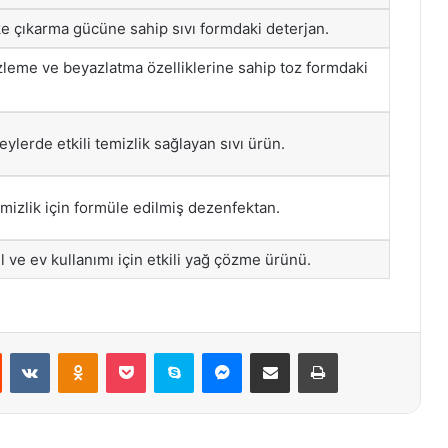
e çıkarma gücüne sahip sıvı formdaki deterjan.
zleme ve beyazlatma özelliklerine sahip toz formdaki
eylerde etkili temizlik sağlayan sıvı ürün.
emizlik için formüle edilmiş dezenfektan.
l ve ev kullanımı için etkili yağ çözme ürünü.
st
Reddit
VKontakte
Odnoklassniki
Pocket
Skype
Messenger
E-Posta ile paylaş
Yazdır