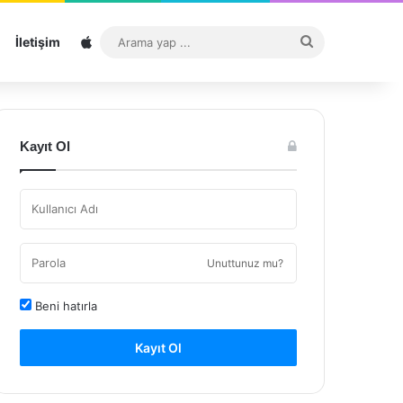
Sitemap
Arama
İletişim
yap
...
Kayıt Ol
Unuttunuz mu?
Beni hatırla
Kayıt Ol