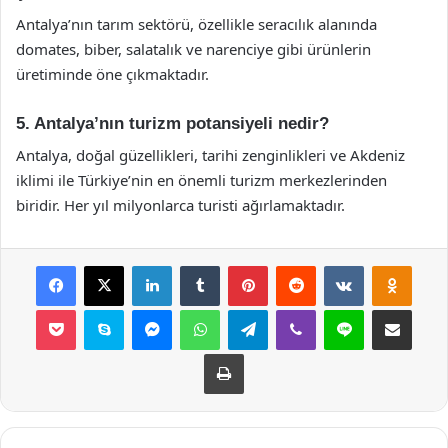
Antalya’nın tarım sektörü, özellikle seracılık alanında
domates, biber, salatalık ve narenciye gibi ürünlerin
üretiminde öne çıkmaktadır.
5. Antalya’nın turizm potansiyeli nedir?
Antalya, doğal güzellikleri, tarihi zenginlikleri ve Akdeniz
iklimi ile Türkiye’nin en önemli turizm merkezlerinden
biridir. Her yıl milyonlarca turisti ağırlamaktadır.
Facebook
X
LinkedIn
Tumblr
Pinterest
Reddit
VKontakte
Odnok
Pocket
Skype
Messenger
WhatsApp
Telegram
Viber
Line
E-Posta ile payla
Yazdır