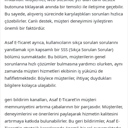
butonuna tıklayarak anında bir temsilci ile iletişime geçebilir.
Bu sayede, alışveriş sürecinde karşılaştıkları sorunları hızlıca
çözebilirler. Canlı destek, müşteri deneyimini iyileştiren
önemli bir faktördür.
Asaf E-Ticaret ayrıca, kullanıcıların sıkça sorulan sorularını
yanıtlamak için kapsamlı bir SSS (Sıkça Sorulan Sorular)
bölümü sunmaktadır. Bu bölüm, müşterilerin genel
sorunlarına hızlı çözümler bulmasına yardımcı olurken, aynı
zamanda müşteri hizmetleri ekibinin iş yükünü de
hafifletmektedir. Böylece müşteriler, ihtiyaç duydukları
bilgilere kolayca ulaşabilir.
geri bildirim kanalları, Asaf E-Ticaret’in müşteri
memnuniyetini artırma çabalarının bir parçasıdır. Müşteriler,
deneyimlerini ve önerilerini paylaşarak hizmetin kalitesini
artırmaya katkıda bulunabilirler. Bu geri bildirimler, Asaf E-
Ticaret’in stratejik kararlarında önemli bir rol oynamaktadır.