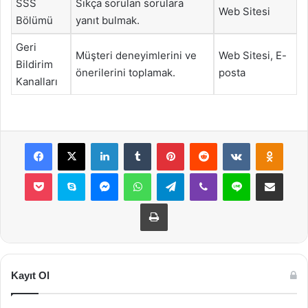
SSS
Sıkça sorulan sorulara
Web Sitesi
Bölümü
yanıt bulmak.
Geri
Müşteri deneyimlerini ve
Web Sitesi, E-
Bildirim
önerilerini toplamak.
posta
Kanalları
Facebook
X
LinkedIn
Tumblr
Pinterest
Reddit
VKontakte
Odnok
Pocket
Skype
Messenger
WhatsApp
Telegram
Viber
Line
E-Posta ile payla
Yazdır
Kayıt Ol