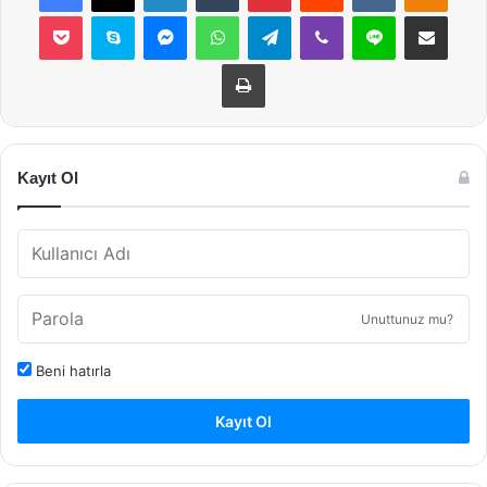
Pocket
Skype
Messenger
WhatsApp
Telegram
Viber
Line
E-Posta ile payla
Yazdır
Kayıt Ol
Unuttunuz mu?
Beni hatırla
Kayıt Ol