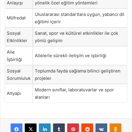
Anlayışı
yönelik özel eğitim yöntemleri
Uluslararası standartlara uygun, yabancı dil
Müfredat
eğitimi içerir
Sosyal
Sanat, spor ve kültürel etkinlikler ile çok
Etkinlikler
yönlü gelişim
Aile
Ailelerle sürekli iletişim ve işbirliği
İşbirliği
Sosyal
Toplumda fayda sağlama bilinci geliştiren
Sorumluluk
projeler
Modern sınıflar, laboratuvarlar ve spor
Altyapı
alanları
Facebook
X
LinkedIn
Tumblr
Pinterest
Reddit
VKontakte
Odnok