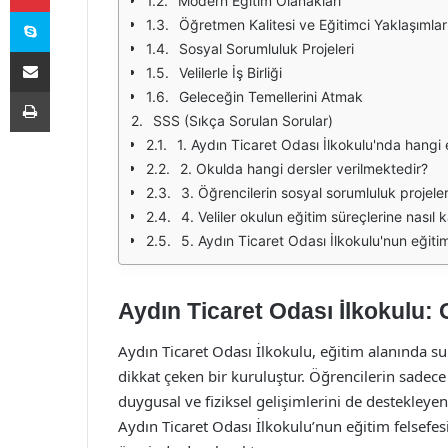
Modern Eğitim Olanakları
Skype
Öğretmen Kalitesi ve Eğitimci Yaklaşımlar
Sosyal Sorumluluk Projeleri
E-Posta ile paylaş
Velilerle İş Birliği
Yazdır
Geleceğin Temellerini Atmak
SSS (Sıkça Sorulan Sorular)
1. Aydın Ticaret Odası İlkokulu'nda hangi
2. Okulda hangi dersler verilmektedir?
3. Öğrencilerin sosyal sorumluluk projeler
4. Veliler okulun eğitim süreçlerine nasıl ka
5. Aydın Ticaret Odası İlkokulu'nun eğitim
Aydın Ticaret Odası İlkokulu: 
Aydın Ticaret Odası İlkokulu, eğitim alanında sun
dikkat çeken bir kuruluştur. Öğrencilerin sadece
duygusal ve fiziksel gelişimlerini de destekley
Aydın Ticaret Odası İlkokulu’nun eğitim felsefesi