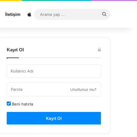
Sitemap
Arama
İletişim
yap
...
Kayıt Ol
Unuttunuz mu?
Beni hatırla
Kayıt Ol