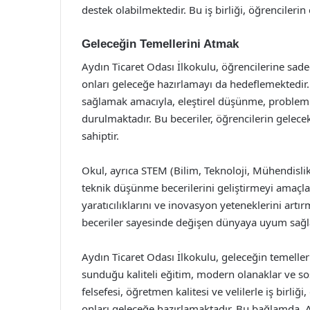
destek olabilmektedir. Bu iş birliği, öğrencileri
Geleceğin Temellerini Atmak
Aydın Ticaret Odası İlkokulu, öğrencilerine sa
onları geleceğe hazırlamayı da hedeflemektedir. 
sağlamak amacıyla, eleştirel düşünme, problem çö
durulmaktadır. Bu beceriler, öğrencilerin gelece
sahiptir.
Okul, ayrıca STEM (Bilim, Teknoloji, Mühendislik
teknik düşünme becerilerini geliştirmeyi amaçlam
yaratıcılıklarını ve inovasyon yeteneklerini artır
beceriler sayesinde değişen dünyaya uyum sağla
Aydın Ticaret Odası İlkokulu, geleceğin temeller
sunduğu kaliteli eğitim, modern olanaklar ve sos
felsefesi, öğretmen kalitesi ve velilerle iş birliğ
onları geleceğe hazırlamaktadır. Bu bağlamda, A