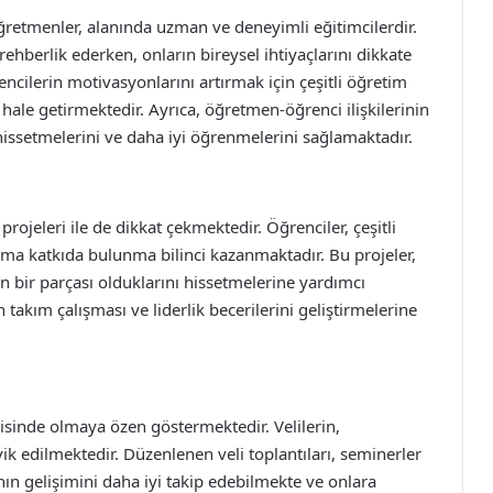
retmenler, alanında uzman ve deneyimli eğitimcilerdir.
hberlik ederken, onların bireysel ihtiyaçlarını dikkate
rencilerin motivasyonlarını artırmak için çeşitli öğretim
ale getirmektedir. Ayrıca, öğretmen-öğrenci ilişkilerinin
hissetmelerini ve daha iyi öğrenmelerini sağlamaktadır.
rojeleri ile de dikkat çekmektedir. Öğrenciler, çeşitli
uma katkıda bulunma bilinci kazanmaktadır. Bu projeler,
n bir parçası olduklarını hissetmelerine yardımcı
n takım çalışması ve liderlik becerilerini geliştirmelerine
içerisinde olmaya özen göstermektedir. Velilerin,
şvik edilmektedir. Düzenlenen veli toplantıları, seminerler
ının gelişimini daha iyi takip edebilmekte ve onlara