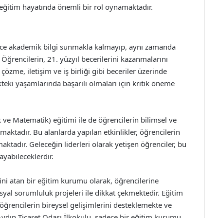
n eğitim hayatında önemli bir rol oynamaktadır.
dece akademik bilgi sunmakla kalmayıp, aynı zamanda
Öğrencilerin, 21. yüzyıl becerilerini kazanmalarını
zme, iletişim ve iş birliği gibi beceriler üzerinde
kteki yaşamlarında başarılı olmaları için kritik öneme
 ve Matematik) eğitimi ile de öğrencilerin bilimsel ve
aktadır. Bu alanlarda yapılan etkinlikler, öğrencilerin
maktadır. Geleceğin liderleri olarak yetişen öğrenciler, bu
yabileceklerdir.
ini atan bir eğitim kurumu olarak, öğrencilerine
yal sorumluluk projeleri ile dikkat çekmektedir. Eğitim
i, öğrencilerin bireysel gelişimlerini desteklemekte ve
ydın Ticaret Odası İlkokulu, sadece bir eğitim kurumu