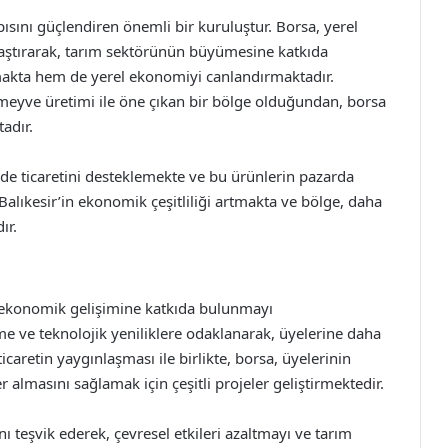
ısını güçlendiren önemli bir kuruluştur. Borsa, yerel
ylaştırarak, tarım sektörünün büyümesine katkıda
akta hem de yerel ekonomiyi canlandırmaktadır.
ze-meyve üretimi ile öne çıkan bir bölge olduğundan, borsa
adır.
 de ticaretini desteklemekte ve bu ürünlerin pazarda
alıkesir’in ekonomik çeşitliliği artmakta ve bölge, daha
ır.
n ekonomik gelişimine katkıda bulunmayı
me ve teknolojik yeniliklere odaklanarak, üyelerine daha
caretin yaygınlaşması ile birlikte, borsa, üyelerinin
r almasını sağlamak için çeşitli projeler geliştirmektedir.
ı teşvik ederek, çevresel etkileri azaltmayı ve tarım