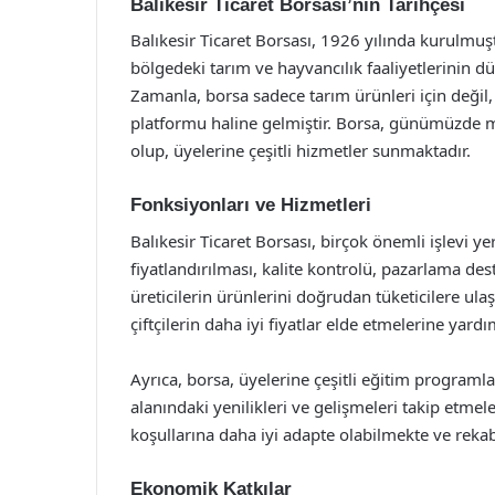
Balıkesir Ticaret Borsası’nın Tarihçesi
Balıkesir Ticaret Borsası, 1926 yılında kurulmu
bölgedeki tarım ve hayvancılık faaliyetlerinin d
Zamanla, borsa sadece tarım ürünleri için değil,
platformu haline gelmiştir. Borsa, günümüzde mo
olup, üyelerine çeşitli hizmetler sunmaktadır.
Fonksiyonları ve Hizmetleri
Balıkesir Ticaret Borsası, birçok önemli işlevi y
fiyatlandırılması, kalite kontrolü, pazarlama de
üreticilerin ürünlerini doğrudan tüketicilere ulaş
çiftçilerin daha iyi fiyatlar elde etmelerine yard
Ayrıca, borsa, üyelerine çeşitli eğitim programla
alanındaki yenilikleri ve gelişmeleri takip etmel
koşullarına daha iyi adapte olabilmekte ve rekab
Ekonomik Katkılar