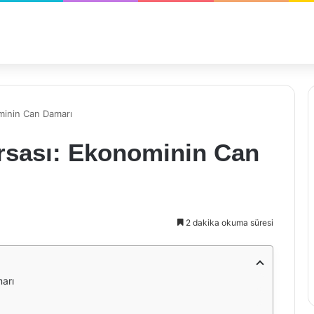
ominin Can Damarı
orsası: Ekonominin Can
2 dakika okuma süresi
marı