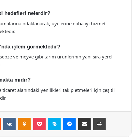
i hedefleri nelerdir?
ulamalarına odaklanarak, üyelerine daha iyi hizmet
ektedir.
ı’nda işlem görmektedir?
, sebze ve meyve gibi tarım ürünlerinin yanı sıra yerel
.
nmakta mıdır?
ticaret alanındaki yenilikleri takip etmeleri için çeşitli
ir.
st
Reddit
VKontakte
Odnoklassniki
Pocket
Skype
Messenger
E-Posta ile paylaş
Yazdır