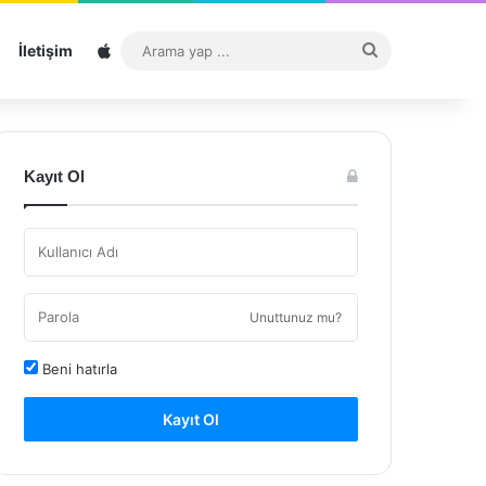
Sitemap
Arama
İletişim
yap
...
Kayıt Ol
Unuttunuz mu?
Beni hatırla
Kayıt Ol