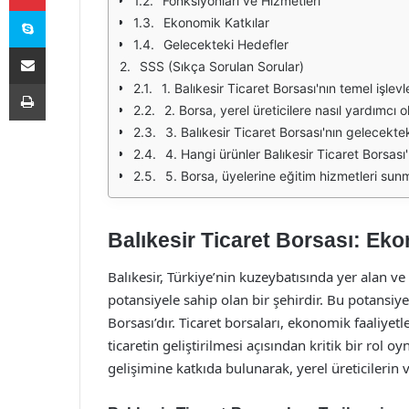
Fonksiyonları ve Hizmetleri
Skype
Ekonomik Katkılar
Gelecekteki Hedefler
E-Posta ile paylaş
SSS (Sıkça Sorulan Sorular)
Yazdır
1. Balıkesir Ticaret Borsası'nın temel işlevl
2. Borsa, yerel üreticilere nasıl yardımcı 
3. Balıkesir Ticaret Borsası'nın gelecektek
4. Hangi ürünler Balıkesir Ticaret Borsas
5. Borsa, üyelerine eğitim hizmetleri sun
Balıkesir Ticaret Borsası: E
Balıkesir, Türkiye’nin kuzeybatısında yer alan ve
potansiyele sahip olan bir şehirdir. Bu potansiye
Borsası’dır. Ticaret borsaları, ekonomik faaliyet
ticaretin geliştirilmesi açısından kritik bir rol
gelişimine katkıda bulunarak, yerel üreticilerin ve