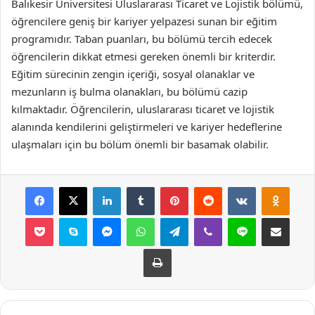
Balıkesir Üniversitesi Uluslararası Ticaret ve Lojistik bölümü,
öğrencilere geniş bir kariyer yelpazesi sunan bir eğitim
programıdır. Taban puanları, bu bölümü tercih edecek
öğrencilerin dikkat etmesi gereken önemli bir kriterdir.
Eğitim sürecinin zengin içeriği, sosyal olanaklar ve
mezunların iş bulma olanakları, bu bölümü cazip
kılmaktadır. Öğrencilerin, uluslararası ticaret ve lojistik
alanında kendilerini geliştirmeleri ve kariyer hedeflerine
ulaşmaları için bu bölüm önemli bir basamak olabilir.
Facebook
X
LinkedIn
Tumblr
Pinterest
Reddit
VKontakte
Odnok
Pocket
Skype
Messenger
WhatsApp
Telegram
Viber
Line
E-Posta ile payla
Yazdır