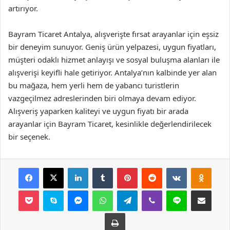
artırıyor.
Bayram Ticaret Antalya, alışverişte fırsat arayanlar için eşsiz
bir deneyim sunuyor. Geniş ürün yelpazesi, uygun fiyatları,
müşteri odaklı hizmet anlayışı ve sosyal buluşma alanları ile
alışverişi keyifli hale getiriyor. Antalya’nın kalbinde yer alan
bu mağaza, hem yerli hem de yabancı turistlerin
vazgeçilmez adreslerinden biri olmaya devam ediyor.
Alışveriş yaparken kaliteyi ve uygun fiyatı bir arada
arayanlar için Bayram Ticaret, kesinlikle değerlendirilecek
bir seçenek.
Facebook
X
LinkedIn
Tumblr
Pinterest
Reddit
VKontakte
Odnok
Pocket
Skype
Messenger
WhatsApp
Telegram
Viber
Line
E-Posta ile payla
Yazdır