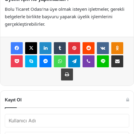
Bolu Ticaret Odası’na üye olmak isteyen işletmeler, gerekli
belgelerle birlikte başvuru yaparak üyelik işlemlerini
gerçekleştirebilirler.
Facebook
X
LinkedIn
Tumblr
Pinterest
Reddit
VKontakte
Odnok
Pocket
Skype
Messenger
WhatsApp
Telegram
Viber
Line
E-Posta ile payla
Yazdır
Kayıt Ol