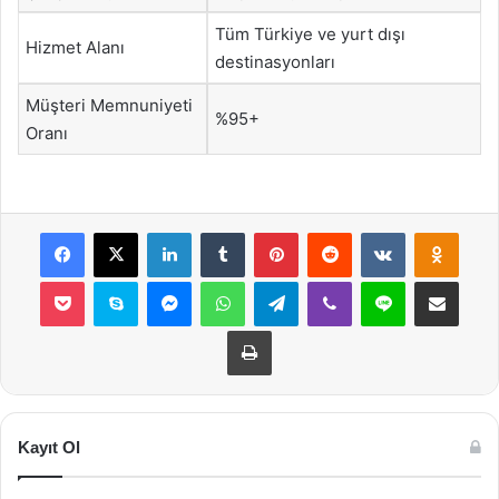
Tüm Türkiye ve yurt dışı
Hizmet Alanı
destinasyonları
Müşteri Memnuniyeti
%95+
Oranı
Facebook
X
LinkedIn
Tumblr
Pinterest
Reddit
VKontakte
Odnok
Pocket
Skype
Messenger
WhatsApp
Telegram
Viber
Line
E-Posta ile payla
Yazdır
Kayıt Ol