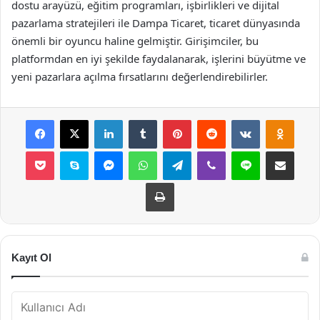
dostu arayüzü, eğitim programları, işbirlikleri ve dijital
pazarlama stratejileri ile Dampa Ticaret, ticaret dünyasında
önemli bir oyuncu haline gelmiştir. Girişimciler, bu
platformdan en iyi şekilde faydalanarak, işlerini büyütme ve
yeni pazarlara açılma fırsatlarını değerlendirebilirler.
Facebook
X
LinkedIn
Tumblr
Pinterest
Reddit
VKontakte
Odnok
Pocket
Skype
Messenger
WhatsApp
Telegram
Viber
Line
E-Posta ile payla
Yazdır
Kayıt Ol