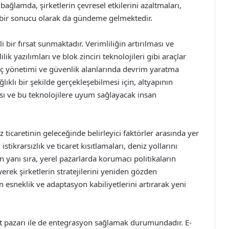
ğlamda, şirketlerin çevresel etkilerini azaltmaları,
in bir sonucu olarak da gündeme gelmektedir.
 bir fırsat sunmaktadır. Verimliliğin artırılması ve
lik yazılımları ve blok zinciri teknolojileri gibi araçlar
üreç yönetimi ve güvenlik alanlarında devrim yaratma
ıklı bir şekilde gerçekleşebilmesi için, altyapının
ması ve bu teknolojilere uyum sağlayacak insan
z ticaretinin geleceğinde belirleyici faktörler arasında yer
stikrarsızlık ve ticaret kısıtlamaları, deniz yollarını
un yanı sıra, yerel pazarlarda korumacı politikaların
yerek şirketlerin stratejilerini yeniden gözden
in esneklik ve adaptasyon kabiliyetlerini artırarak yeni
aret pazarı ile de entegrasyon sağlamak durumundadır. E-