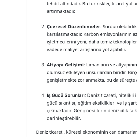
tehdit altındadır. Bu tür riskler, ticaret yol
artırmaktadır.
Çevresel Düzenlemeler
: Sürdürülebilirl
karşılaşmaktadır. Karbon emisyonlarının aza
işletmecilerini yeni, daha temiz teknoloji
vadede maliyet artışlarına yol açabilir.
Altyapı Gelişimi
: Limanların ve altyapının
olumsuz etkileyen unsurlardan biridir. Bir
genişletmekte zorlanmakta, bu da süreçte a
İş Gücü Sorunları
: Deniz ticareti, nitelik
gücü sıkıntısı, eğitim eksiklikleri ve iş şa
çıkmaktadır. Genç nesillerin denizcilik se
derinleştirebilir.
Deniz ticareti, küresel ekonominin can damarlar