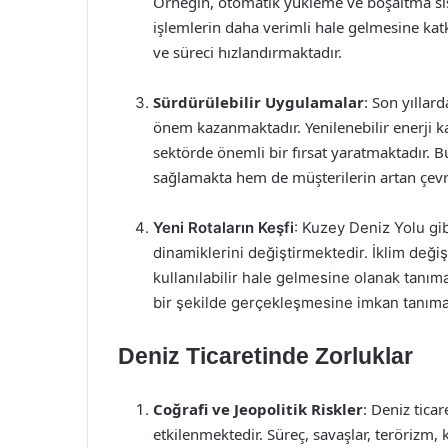
Örneğin, otomatik yükleme ve boşaltma siste
işlemlerin daha verimli hale gelmesine kat
ve süreci hızlandırmaktadır.
Sürdürülebilir Uygulamalar
: Son yıllar
önem kazanmaktadır. Yenilenebilir enerji ka
sektörde önemli bir fırsat yaratmaktadır. 
sağlamakta hem de müşterilerin artan çevre
Yeni Rotaların Keşfi
: Kuzey Deniz Yolu gib
dinamiklerini değiştirmektedir. İklim değiş
kullanılabilir hale gelmesine olanak tanıma
bir şekilde gerçekleşmesine imkan tanıma
Deniz Ticaretinde Zorluklar
Coğrafi ve Jeopolitik Riskler
: Deniz ticar
etkilenmektedir. Süreç, savaşlar, terörizm, ko