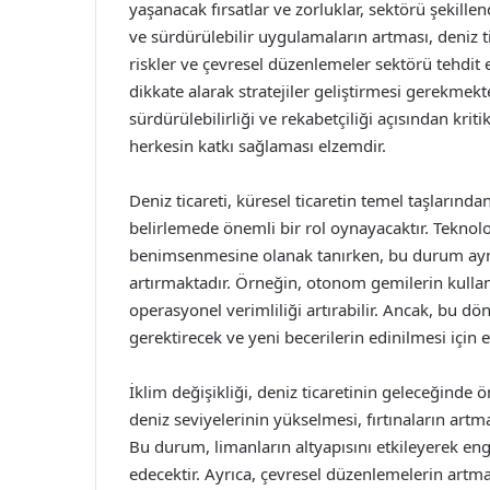
yaşanacak fırsatlar ve zorluklar, sektörü şekille
ve sürdürülebilir uygulamaların artması, deniz t
riskler ve çevresel düzenlemeler sektörü tehdit 
dikkate alarak stratejiler geliştirmesi gerekmek
sürdürülebilirliği ve rekabetçiliği açısından kr
herkesin katkı sağlaması elzemdir.
Deniz ticareti, küresel ticaretin temel taşlarında
belirlemede önemli bir rol oynayacaktır. Teknolo
benimsenmesine olanak tanırken, bu durum aynı
artırmaktadır. Örneğin, otonom gemilerin kullan
operasyonel verimliliği artırabilir. Ancak, bu
gerektirecek ve yeni becerilerin edinilmesi için
İklim değişikliği, deniz ticaretinin geleceğinde ö
deniz seviyelerinin yükselmesi, fırtınaların artma
Bu durum, limanların altyapısını etkileyerek engel
edecektir. Ayrıca, çevresel düzenlemelerin artma