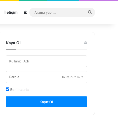
Sitemap
Arama
İletişim
yap
...
Kayıt Ol
Unuttunuz mu?
Beni hatırla
Kayıt Ol