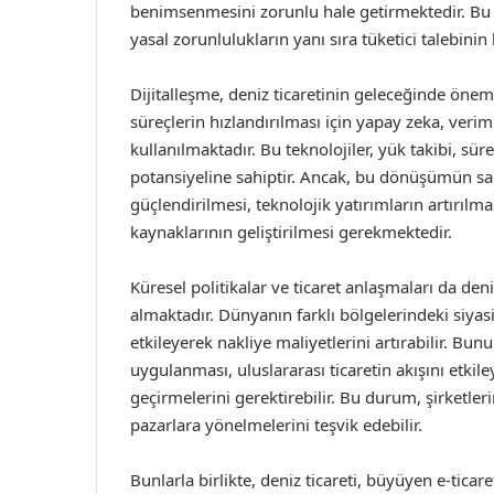
benimsenmesini zorunlu hale getirmektedir. Bu ba
yasal zorunlulukların yanı sıra tüketici talebin
Dijitalleşme, deniz ticaretinin geleceğinde önemli
süreçlerin hızlandırılması için yapay zeka, verimli
kullanılmaktadır. Bu teknolojiler, yük takibi, s
potansiyeline sahiptir. Ancak, bu dönüşümün sağl
güçlendirilmesi, teknolojik yatırımların artırıl
kaynaklarının geliştirilmesi gerekmektedir.
Küresel politikalar ve ticaret anlaşmaları da deni
almaktadır. Dünyanın farklı bölgelerindeki siyasi i
etkileyerek nakliye maliyetlerini artırabilir. Bun
uygulanması, uluslararası ticaretin akışını etkile
geçirmelerini gerektirebilir. Bu durum, şirketler
pazarlara yönelmelerini teşvik edebilir.
Bunlarla birlikte, deniz ticareti, büyüyen e-tic