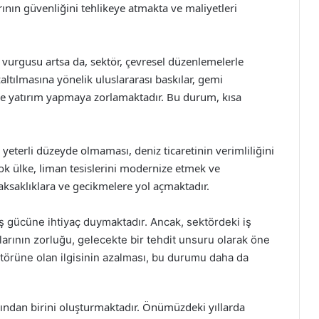
larının güvenliğini tehlikeye atmakta ve maliyetleri
ik vurgusu artsa da, sektör, çevresel düzenlemelerle
ltılmasına yönelik uluslararası baskılar, gemi
lere yatırım yapmaya zorlamaktadır. Bu durum, kısa
 yeterli düzeyde olmaması, deniz ticaretinin verimliliğini
çok ülke, liman tesislerini modernize etmek ve
ksaklıklara ve gecikmelere yol açmaktadır.
li iş gücüne ihtiyaç duymaktadır. Ancak, sektördeki iş
rtlarının zorluğu, gelecekte bir tehdit unsuru olarak öne
ktörüne olan ilgisinin azalması, bu durumu daha da
ından birini oluşturmaktadır. Önümüzdeki yıllarda