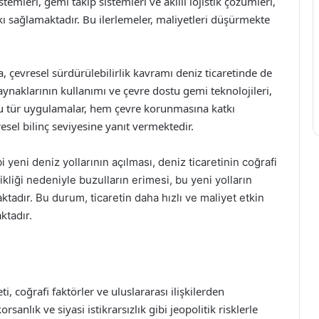
mleri, gemi takip sistemleri ve akıllı lojistik çözümleri,
kı sağlamaktadır. Bu ilerlemeler, maliyetleri düşürmekte
da, çevresel sürdürülebilirlik kavramı deniz ticaretinde de
ynaklarının kullanımı ve çevre dostu gemi teknolojileri,
Bu tür uygulamalar, hem çevre korunmasına katkı
sel bilinç seviyesine yanıt vermektedir.
i yeni deniz yollarının açılması, deniz ticaretinin coğrafi
ikliği nedeniyle buzulların erimesi, bu yeni yolların
ktadır. Bu durum, ticaretin daha hızlı ve maliyet etkin
ktadır.
eti, coğrafi faktörler ve uluslararası ilişkilerden
rsanlık ve siyasi istikrarsızlık gibi jeopolitik risklerle