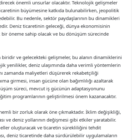
ndirecek önemli unsurlar olacaktır. Teknolojik gelişmeler
icaretinin büyümesine katkıda bulunabilirken, jeopolitik
edebilir. Bu nedenle, sektör paydaşlarının bu dinamikleri
tedir. Deniz ticaretinin geleceği, dünya ekonomisinin
itik bir öneme sahip olacak ve bu dönüşüm sürecinde
n biridir ve gelecekteki gelişmeler, bu alanın dinamiklerini
jik yenilikler, deniz ulaşımında daha verimli yöntemlerin
 zamanda maliyetleri düşürerek rekabetçiliği
ıma girmesi, insan gücüne olan bağımlılığı azaltarak
 dönüşüm süreci, mevcut iş gücünün adaptasyonunu
 eğitim programlarının geliştirilmesi önem kazanacaktır.
nemli bir zorluk olarak öne çıkmaktadır. İklim değişikliği,
sı ve deniz yollarının değişmesi gibi etkiler yaratabilir.
ler oluşturacak ve ticaretin sürekliliğini tehdit
sı, deniz ticaretinde daha sürdürülebilir uygulamaların