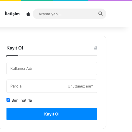
Sitemap
Arama
İletişim
yap
...
Kayıt Ol
Unuttunuz mu?
Beni hatırla
Kayıt Ol