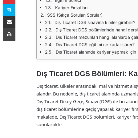
Eğitim Süreci
Skype
Kariyer Fırsatları
SSS (Sıkça Sorulan Sorular)
E-Posta ile paylaş
Dış Ticaret DGS sınavına kimler girebilir?
Yazdır
Dış Ticaret DGS bölümlerinde hangi dersle
Dış Ticaret mezunları hangi alanlarda çalı
Dış Ticaret DGS eğitimi ne kadar sürer?
Dış Ticaret alanında kariyer yapmak için 
Dış Ticaret DGS Bölümleri: Kar
Dış ticaret, ülkeler arasındaki mal ve hizmet alış
alandır. Bu nedenle, dış ticaret alanında uzmanl
Dış Ticaret Dikey Geçiş Sınavı (DGS) ile bu alanda
dış ticaret bölümlerine geçiş yaparak kariyer fı
makalede, Dış Ticaret DGS bölümleri, kariyer fırs
sunulacaktır.