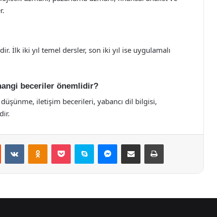
r.
r. İlk iki yıl temel dersler, son iki yıl ise uygulamalı
hangi beceriler önemlidir?
düşünme, iletişim becerileri, yabancı dil bilgisi,
dir.
st
Reddit
VKontakte
Odnoklassniki
Pocket
Skype
Messenger
E-Posta ile paylaş
Yazdır