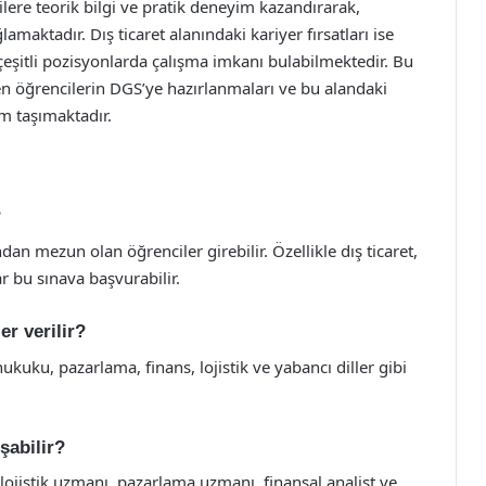
ilere teorik bilgi ve pratik deneyim kazandırarak,
maktadır. Dış ticaret alanındaki kariyer fırsatları ise
 çeşitli pozisyonlarda çalışma imkanı bulabilmektedir. Bu
en öğrencilerin DGS’ye hazırlanmaları ve bu alandaki
m taşımaktadır.
?
an mezun olan öğrenciler girebilir. Özellikle dış ticaret,
ar bu sınava başvurabilir.
r verilir?
ukuku, pazarlama, finans, lojistik ve yabancı diller gibi
şabilir?
 lojistik uzmanı, pazarlama uzmanı, finansal analist ve