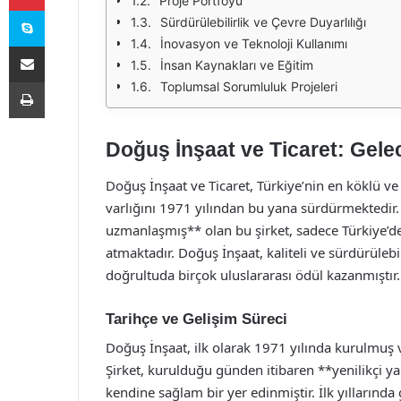
Proje Portföyü
Skype
Sürdürülebilirlik ve Çevre Duyarlılığı
İnovasyon ve Teknoloji Kullanımı
E-Posta ile paylaş
İnsan Kaynakları ve Eğitim
Yazdır
Toplumsal Sorumluluk Projeleri
Doğuş İnşaat ve Ticaret: Gele
Doğuş İnşaat ve Ticaret, Türkiye’nin en köklü ve p
varlığını 1971 yılından bu yana sürdürmektedir.
uzmanlaşmış** olan bu şirket, sadece Türkiye’d
atmaktadır. Doğuş İnşaat, kaliteli ve sürdürüle
doğrultuda birçok uluslararası ödül kazanmıştır.
Tarihçe ve Gelişim Süreci
Doğuş İnşaat, ilk olarak 1971 yılında kurulmuş
Şirket, kurulduğu günden itibaren **yenilikçi ya
kendine sağlam bir yer edinmiştir. İlk yıllarında 