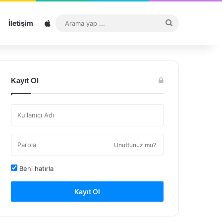
Sitemap
Arama
İletişim
yap
...
Kayıt Ol
Unuttunuz mu?
Beni hatırla
Kayıt Ol