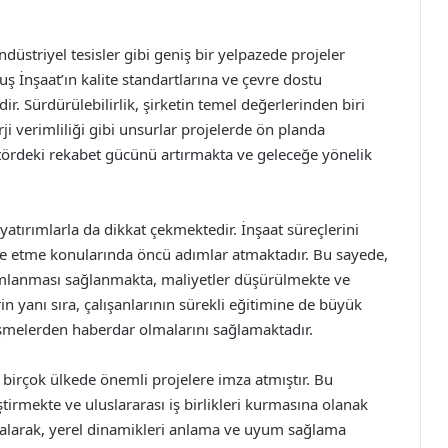
 endüstriyel tesisler gibi geniş bir yelpazede projeler
uş İnşaat’ın kalite standartlarına ve çevre dostu
. Sürdürülebilirlik, şirketin temel değerlerinden biri
i verimliliği gibi unsurlar projelerde ön planda
tördeki rekabet gücünü artırmakta ve geleceğe yönelik
atırımlarla da dikkat çekmektedir. İnşaat süreçlerini
gre etme konularında öncü adımlar atmaktadır. Bu sayede,
mamlanması sağlanmakta, maliyetler düşürülmekte ve
lerin yanı sıra, çalışanlarının sürekli eğitimine de büyük
şmelerden haberdar olmalarını sağlamaktadır.
 birçok ülkede önemli projelere imza atmıştır. Bu
iştirmekte ve uluslararası iş birlikleri kurmasına olanak
er alarak, yerel dinamikleri anlama ve uyum sağlama