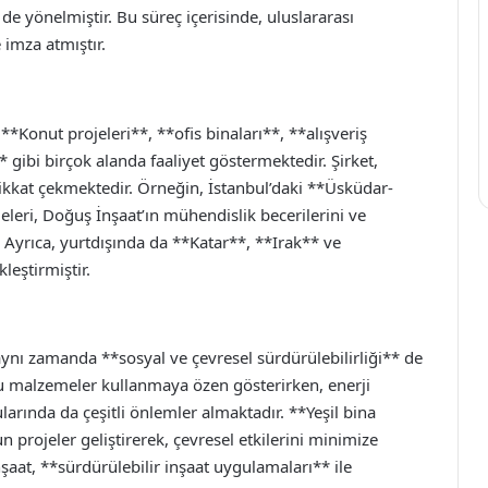
 de yönelmiştir. Bu süreç içerisinde, uluslararası
 imza atmıştır.
**Konut projeleri**, **ofis binaları**, **alışveriş
* gibi birçok alanda faaliyet göstermektedir. Şirket,
 dikkat çekmektedir. Örneğin, İstanbul’daki **Üsküdar-
leri, Doğuş İnşaat’ın mühendislik becerilerini ve
. Ayrıca, yurtdışında da **Katar**, **Irak** ve
leştirmiştir.
ynı zamanda **sosyal ve çevresel sürdürülebilirliği** de
tu malzemeler kullanmaya özen gösterirken, enerji
arında da çeşitli önlemler almaktadır. **Yeşil bina
un projeler geliştirerek, çevresel etkilerini minimize
at, **sürdürülebilir inşaat uygulamaları** ile