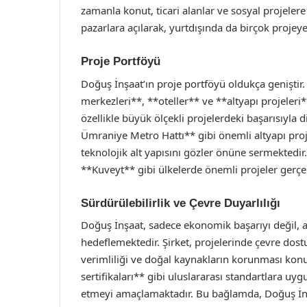
zamanla konut, ticari alanlar ve sosyal projelere
pazarlara açılarak, yurtdışında da birçok projeye
Proje Portföyü
Doğuş İnşaat’ın proje portföyü oldukça geniştir. 
merkezleri**, **oteller** ve **altyapı projeleri*
özellikle büyük ölçekli projelerdeki başarısıyla
Ümraniye Metro Hattı** gibi önemli altyapı proje
teknolojik alt yapısını gözler önüne sermektedir
**Kuveyt** gibi ülkelerde önemli projeler gerçek
Sürdürülebilirlik ve Çevre Duyarlılığı
Doğuş İnşaat, sadece ekonomik başarıyı değil, a
hedeflemektedir. Şirket, projelerinde çevre dos
verimliliği ve doğal kaynakların korunması konul
sertifikaları** gibi uluslararası standartlara uyg
etmeyi amaçlamaktadır. Bu bağlamda, Doğuş İnşa