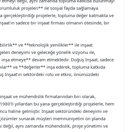
e etmeyi değil, aynı zamanda topluma katkıda bulunmayı
sorumluluk projeleri** ile sosyal fayda sağlamaya
da gerçekleştirdiği projelerle, topluma değer katmakta ve
İnşaat’ın sadece bir inşaat firması olmanın ötesinde, bir
lirlik** ve **teknolojik yenilikler** ile inşaat
gelen deneyimi ve geleceğe yönelik vizyonu ile,
ği inşa etmeye** devam etmektedir. Doğuş İnşaat, sadece
pılar** ve **değerler** inşa ederek, topluma katkıda
İnşaat’ın sektördeki rolü ve etkisi, önümüzdeki
inşaat ve mühendislik firmalarından biri olarak,
980’li yıllardan bu yana gerçekleştirdiği projelerle, hem
ncu haline gelmiştir. İnşaat sektöründeki deneyimi ve
çi çözümler sunarak müşteri memnuniyetini ön planda
ini değil, aynı zamanda mühendislik, proje yönetimi ve