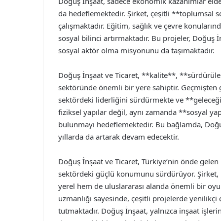
Doğuş İnşaat, sadece ekonomik kazanımlar eld
da hedeflemektedir. Şirket, çeşitli **toplumsal 
çalışmaktadır. Eğitim, sağlık ve çevre konuların
sosyal bilinci artırmaktadır. Bu projeler, Doğuş 
sosyal aktör olma misyonunu da taşımaktadır.
Doğuş İnşaat ve Ticaret, **kalite**, **sürdürülebi
sektöründe önemli bir yere sahiptir. Geçmişten 
sektördeki liderliğini sürdürmekte ve **gelece
fiziksel yapılar değil, aynı zamanda **sosyal ya
bulunmayı hedeflemektedir. Bu bağlamda, Doğuş 
yıllarda da artarak devam edecektir.
Doğuş İnşaat ve Ticaret, Türkiye’nin önde gelen 
sektördeki güçlü konumunu sürdürüyor. Şirket, 1
yerel hem de uluslararası alanda önemli bir oyu
uzmanlığı sayesinde, çeşitli projelerde yenilik
tutmaktadır. Doğuş İnşaat, yalnızca inşaat işler