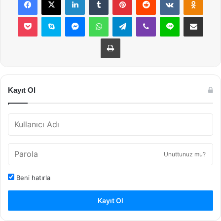
Pocket
Skype
Messenger
WhatsApp
Telegram
Viber
Line
E-Posta ile payla
Yazdır
Kayıt Ol
Unuttunuz mu?
Beni hatırla
Kayıt Ol