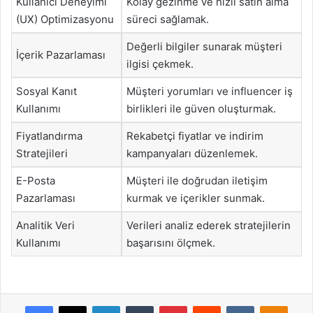
Kullanıcı Deneyimi
Kolay gezinme ve hızlı satın alma
(UX) Optimizasyonu
süreci sağlamak.
Değerli bilgiler sunarak müşteri
İçerik Pazarlaması
ilgisi çekmek.
Sosyal Kanıt
Müşteri yorumları ve influencer iş
Kullanımı
birlikleri ile güven oluşturmak.
Fiyatlandırma
Rekabetçi fiyatlar ve indirim
Stratejileri
kampanyaları düzenlemek.
E-Posta
Müşteri ile doğrudan iletişim
Pazarlaması
kurmak ve içerikler sunmak.
Analitik Veri
Verileri analiz ederek stratejilerin
Kullanımı
başarısını ölçmek.
Facebook
X
LinkedIn
Tumblr
Pinterest
Reddit
VKontakte
Odnok