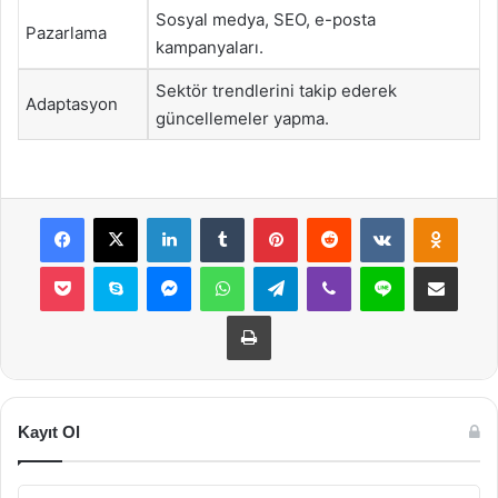
Sosyal medya, SEO, e-posta
Pazarlama
kampanyaları.
Sektör trendlerini takip ederek
Adaptasyon
güncellemeler yapma.
Facebook
X
LinkedIn
Tumblr
Pinterest
Reddit
VKontakte
Odnok
Pocket
Skype
Messenger
WhatsApp
Telegram
Viber
Line
E-Posta ile payla
Yazdır
Kayıt Ol