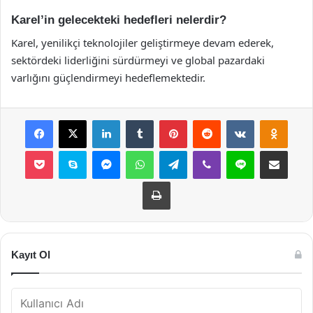
Karel’in gelecekteki hedefleri nelerdir?
Karel, yenilikçi teknolojiler geliştirmeye devam ederek,
sektördeki liderliğini sürdürmeyi ve global pazardaki
varlığını güçlendirmeyi hedeflemektedir.
Facebook
X
LinkedIn
Tumblr
Pinterest
Reddit
VKontakte
Odnok
Pocket
Skype
Messenger
WhatsApp
Telegram
Viber
Line
E-Posta ile payla
Yazdır
Kayıt Ol