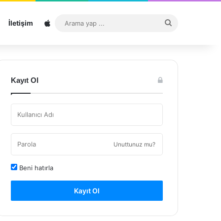
Sitemap
Arama
İletişim
yap
...
Kayıt Ol
Unuttunuz mu?
Beni hatırla
Kayıt Ol