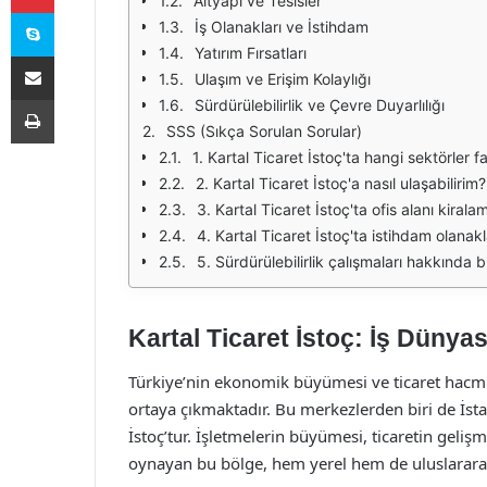
Altyapı ve Tesisler
Skype
İş Olanakları ve İstihdam
Yatırım Fırsatları
E-Posta ile paylaş
Ulaşım ve Erişim Kolaylığı
Yazdır
Sürdürülebilirlik ve Çevre Duyarlılığı
SSS (Sıkça Sorulan Sorular)
1. Kartal Ticaret İstoç'ta hangi sektörler 
2. Kartal Ticaret İstoç'a nasıl ulaşabilirim?
3. Kartal Ticaret İstoç'ta ofis alanı kir
4. Kartal Ticaret İstoç'ta istihdam olanakl
5. Sürdürülebilirlik çalışmaları hakkında bi
Kartal Ticaret İstoç: İş Dünya
Türkiye’nin ekonomik büyümesi ve ticaret hacmin
ortaya çıkmaktadır. Bu merkezlerden biri de İsta
İstoç’tur. İşletmelerin büyümesi, ticaretin geliş
oynayan bu bölge, hem yerel hem de uluslararası 