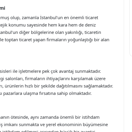
imi
rulmuş olup, zamanla İstanbul’un en önemli ticaret
tratejik konumu sayesinde hem kara hem de deniz
anbul’un diğer bölgelerine olan yakınlığı, ticaretin
le toptan ticaret yapan firmaların yoğunlaştığı bir alan
sisleri ile işletmelere pek çok avantaj sunmaktadır.
gi salonları, firmaların ihtiyaçlarını karşılamak üzere
rı, ürünlerin hızlı bir şekilde dağıtılmasını sağlamaktadır.
ı pazarlara ulaşma fırsatına sahip olmaktadır.
olmanın ötesinde, aynı zamanda önemli bir istihdam
iye iş imkanı sunmakta ve yerel ekonominin büyümesine
 istihdam edilmesi açısından büyük bir avantaj