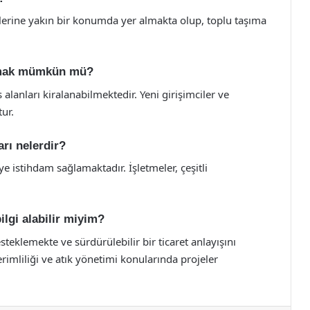
erlerine yakın bir konumda yer almakta olup, toplu taşıma
alamak mümkün mü?
is alanları kiralanabilmektedir. Yeni girişimciler ve
ur.
arı nelerdir?
iye istihdam sağlamaktadır. İşletmeler, çeşitli
ilgi alabilir miyim?
steklemekte ve sürdürülebilir bir ticaret anlayışını
rimliliği ve atık yönetimi konularında projeler