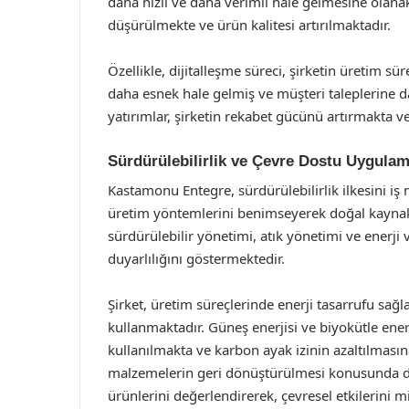
daha hızlı ve daha verimli hale gelmesine olana
düşürülmekte ve ürün kalitesi artırılmaktadır.
Özellikle, dijitalleşme süreci, şirketin üretim sü
daha esnek hale gelmiş ve müşteri taleplerine dah
yatırımlar, şirketin rekabet gücünü artırmakta v
Sürdürülebilirlik ve Çevre Dostu Uygulam
Kastamonu Entegre, sürdürülebilirlik ilkesini iş 
üretim yöntemlerini benimseyerek doğal kayna
sürdürülebilir yönetimi, atık yönetimi ve enerji v
duyarlılığını göstermektedir.
Şirket, üretim süreçlerinde enerji tasarrufu sağ
kullanmaktadır. Güneş enerjisi ve biyokütle enerji
kullanılmakta ve karbon ayak izinin azaltılması
malzemelerin geri dönüştürülmesi konusunda da 
ürünlerini değerlendirerek, çevresel etkilerini 