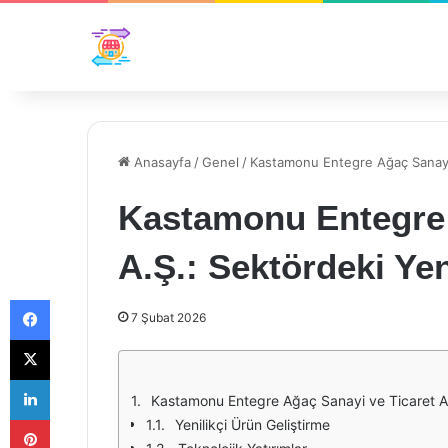
Anasayfa
/
Genel
/
Kastamonu Entegre Ağaç Sanayi v
Kastamonu Entegre 
A.Ş.: Sektördeki Yen
Facebook
7 Şubat 2026
X
LinkedIn
Kastamonu Entegre Ağaç Sanayi ve Ticaret A.Ş
Pinterest
Yenilikçi Ürün Geliştirme