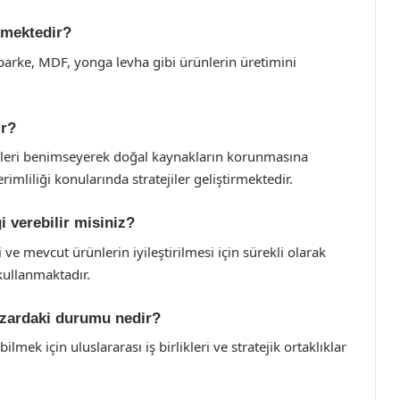
tmektedir?
parke, MDF, yonga levha gibi ürünlerin üretimini
ir?
leri benimseyerek doğal kaynakların korunmasına
imliliği konularında stratejiler geliştirmektedir.
gi verebilir misiniz?
ve mevcut ürünlerin iyileştirilmesi için sürekli olarak
kullanmaktadır.
azardaki durumu nedir?
ek için uluslararası iş birlikleri ve stratejik ortaklıklar