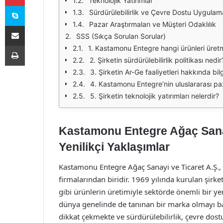
Teknolojik Yatırımlar
Skype
Sürdürülebilirlik ve Çevre Dostu Uygulam
Pazar Araştırmaları ve Müşteri Odaklılık
E-Posta ile paylaş
SSS (Sıkça Sorulan Sorular)
Yazdır
1. Kastamonu Entegre hangi ürünleri üret
2. Şirketin sürdürülebilirlik politikası nedir
3. Şirketin Ar-Ge faaliyetleri hakkında bilg
4. Kastamonu Entegre’nin uluslararası p
5. Şirketin teknolojik yatırımları nelerdir?
Kastamonu Entegre Ağaç Sanay
Yenilikçi Yaklaşımlar
Kastamonu Entegre Ağaç Sanayi ve Ticaret A.Ş.,
firmalarından biridir. 1969 yılında kurulan şirk
gibi ürünlerin üretimiyle sektörde önemli bir ye
dünya genelinde de tanınan bir marka olmayı başa
dikkat çekmekte ve sürdürülebilirlik, çevre dos