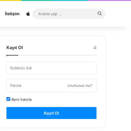
Sitemap
Arama
İletişim
yap
...
Kayıt Ol
Unuttunuz mu?
Beni hatırla
Kayıt Ol