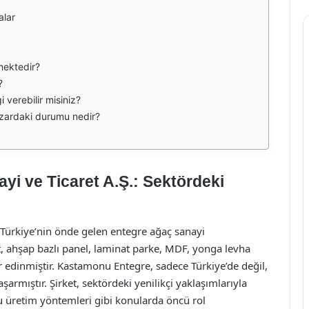
alar
mektedir?
?
i verebilir misiniz?
azardaki durumu nedir?
i ve Ticaret A.Ş.: Sektördeki
 Türkiye’nin önde gelen entegre ağaç sanayi
et, ahşap bazlı panel, laminat parke, MDF, yonga levha
r edinmiştir. Kastamonu Entegre, sadece Türkiye’de değil,
rmıştır. Şirket, sektördeki yenilikçi yaklaşımlarıyla
tu üretim yöntemleri gibi konularda öncü rol