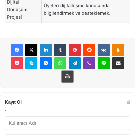
Dijital
Üyeleri dijitalleşme konusunda
Dönüşüm
bilgilendirmek ve desteklemek.
Projesi
Facebook
X
LinkedIn
Tumblr
Pinterest
Reddit
VKontakte
Odnok
Pocket
Skype
Messenger
WhatsApp
Telegram
Viber
Line
E-Posta ile payla
Yazdır
Kayıt Ol