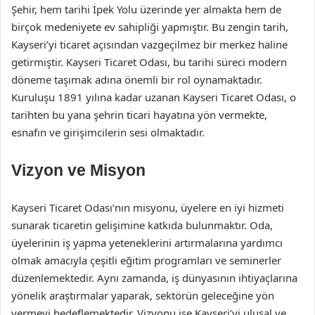
Şehir, hem tarihi İpek Yolu üzerinde yer almakta hem de
birçok medeniyete ev sahipliği yapmıştır. Bu zengin tarih,
Kayseri’yi ticaret açısından vazgeçilmez bir merkez haline
getirmiştir. Kayseri Ticaret Odası, bu tarihi süreci modern
döneme taşımak adına önemli bir rol oynamaktadır.
Kuruluşu 1891 yılına kadar uzanan Kayseri Ticaret Odası, o
tarihten bu yana şehrin ticari hayatına yön vermekte,
esnafın ve girişimcilerin sesi olmaktadır.
Vizyon ve Misyon
Kayseri Ticaret Odası’nın misyonu, üyelere en iyi hizmeti
sunarak ticaretin gelişimine katkıda bulunmaktır. Oda,
üyelerinin iş yapma yeteneklerini artırmalarına yardımcı
olmak amacıyla çeşitli eğitim programları ve seminerler
düzenlemektedir. Aynı zamanda, iş dünyasının ihtiyaçlarına
yönelik araştırmalar yaparak, sektörün geleceğine yön
vermeyi hedeflemektedir. Vizyonu ise Kayseri’yi ulusal ve