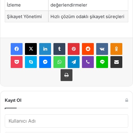
İzleme
değerlendirmeler
Şikayet Yönetimi
Hızlı çözüm odaklı şikayet süreçleri
Facebook
X
LinkedIn
Tumblr
Pinterest
Reddit
VKontakte
Odnok
Pocket
Skype
Messenger
WhatsApp
Telegram
Viber
Line
E-Posta ile payla
Yazdır
Kayıt Ol