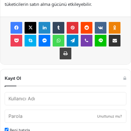
tüketicilerin satın alma gücünü etkileyebilir.
Facebook
X
LinkedIn
Tumblr
Pinterest
Reddit
VKontakte
Odnok
Pocket
Skype
Messenger
WhatsApp
Telegram
Viber
Line
E-Posta ile payla
Yazdır
Kayıt Ol
Unuttunuz mu?
Beni hatırla