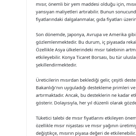
mısır, önemli bir yem maddesi olduğu için, mısır f
yansıyan maliyetleri artırabilir. Bunun sonucunda,
fiyatlarındaki dalgalanmalar, gıda fiyatları üzeri
Son dönemde, Japonya, Avrupa ve Amerika gibi b
gözlemlenmektedir. Bu durum, iç piyasada rekabeti
Özellikle Asya ülkelerindeki mısır talebinin art
etkileyebilir. Konya Ticaret Borsası, bu tür ulusla
şekillendirmektedir.
Üreticilerin mısırdan beklediği gelir, çeşitli dest
Bakanlığı’nın uyguladığı destekleme primleri ve 
artırmaktadır. Ancak, bu desteklerin ne kadar etk
gösterir. Dolayısıyla, her yıl düzenli olarak gözd
Tüketici talebi de mısır fiyatlarını etkileyen öne
özellikle mısır nişastası ve mısır yağının üretimi
değiştikçe, mısırın piyasa değeri de etkilenebili