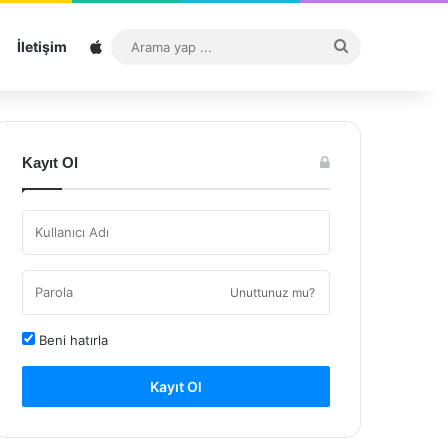
Sitemap
Arama
İletişim
yap
...
Kayıt Ol
Unuttunuz mu?
Beni hatırla
Kayıt Ol