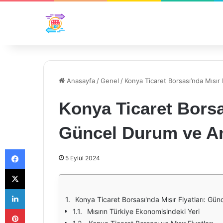
Anasayfa
/
Genel
/
Konya Ticaret Borsası’nda Mısır 
Konya Ticaret Borsas
Güncel Durum ve An
Facebook
5 Eylül 2024
X
LinkedIn
Konya Ticaret Borsası'nda Mısır Fiyatları: Gün
Pinterest
Mısırın Türkiye Ekonomisindeki Yeri