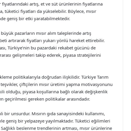
iyatlarındaki artış, et ve süt ürünlerinin fiyatlarına
 tüketici fiyatları da yükselebilir. Böylece, mısır
nde geniş bir etki yaratabilmektedir.
üyük pazarların mısır alım taleplerinde artış
 artırarak fiyatları yukarı yönlü hareket ettirebilir.
ması, Türkiye’nin bu pazardaki rekabet gücünü de
rarası gelişmeleri takip ederek, piyasa stratejilerini
ekleme politikalarıyla doğrudan ilişkilidir. Türkiye Tarım
teşvikler, çiftçilerin mısır üretimi yapma motivasyonunu
ili olduğu, piyasa koşullarına bağlı olarak değişkenlik
en geçirilmesi gereken politikalar arasındadır.
mli bir unsurdur. Mısırın gıda sanayisindeki kullanımı,
yle geniş bir yelpazeye yayılmaktadır. Tüketici eğilimleri
r. Sağlıklı beslenme trendlerinin artması, mısır ürünlerine