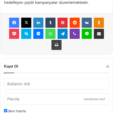
hedefleyen çeşitli kampanyalar düzenlemektedir.
Facebook
X
LinkedIn
Tumblr
Pinterest
Reddit
VKontakte
Odnok
Pocket
Skype
Messenger
WhatsApp
Telegram
Viber
Line
E-Posta ile payla
Yazdır
Kayıt Ol
Unuttunuz mu?
Beni hatırla