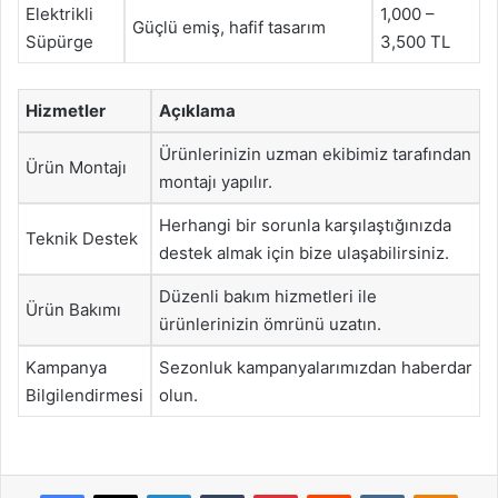
Elektrikli
1,000 –
Güçlü emiş, hafif tasarım
Süpürge
3,500 TL
Hizmetler
Açıklama
Ürünlerinizin uzman ekibimiz tarafından
Ürün Montajı
montajı yapılır.
Herhangi bir sorunla karşılaştığınızda
Teknik Destek
destek almak için bize ulaşabilirsiniz.
Düzenli bakım hizmetleri ile
Ürün Bakımı
ürünlerinizin ömrünü uzatın.
Kampanya
Sezonluk kampanyalarımızdan haberdar
Bilgilendirmesi
olun.
Facebook
X
LinkedIn
Tumblr
Pinterest
Reddit
VKontakte
Odnok