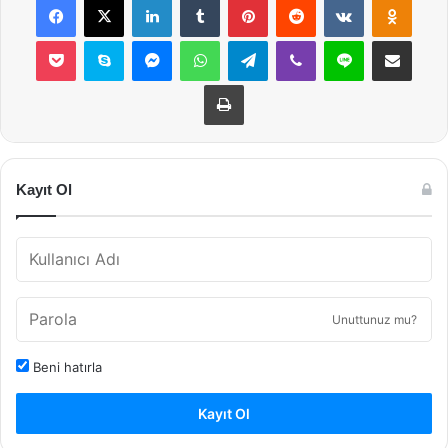
Pocket
Skype
Messenger
WhatsApp
Telegram
Viber
Line
E-Posta ile payla
Yazdır
Kayıt Ol
Unuttunuz mu?
Beni hatırla
Kayıt Ol