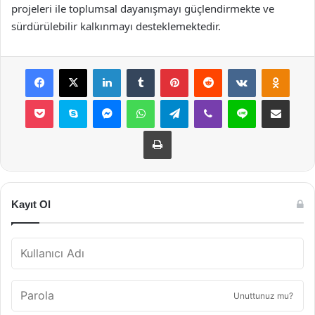
projeleri ile toplumsal dayanışmayı güçlendirmekte ve
sürdürülebilir kalkınmayı desteklemektedir.
Facebook
X
LinkedIn
Tumblr
Pinterest
Reddit
VKontakte
Odnok
Pocket
Skype
Messenger
WhatsApp
Telegram
Viber
Line
E-Posta ile payla
Yazdır
Kayıt Ol
Unuttunuz mu?