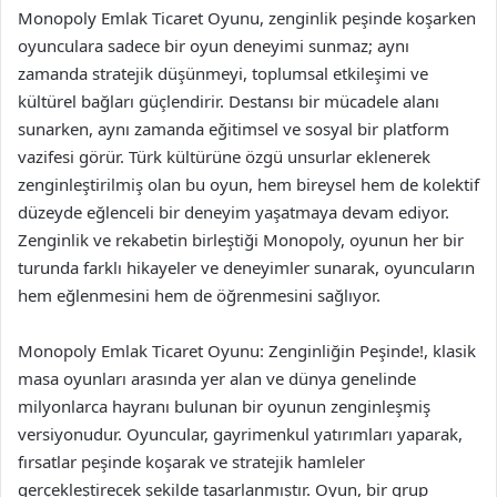
Monopoly Emlak Ticaret Oyunu, zenginlik peşinde koşarken
oyunculara sadece bir oyun deneyimi sunmaz; aynı
zamanda stratejik düşünmeyi, toplumsal etkileşimi ve
kültürel bağları güçlendirir. Destansı bir mücadele alanı
sunarken, aynı zamanda eğitimsel ve sosyal bir platform
vazifesi görür. Türk kültürüne özgü unsurlar eklenerek
zenginleştirilmiş olan bu oyun, hem bireysel hem de kolektif
düzeyde eğlenceli bir deneyim yaşatmaya devam ediyor.
Zenginlik ve rekabetin birleştiği Monopoly, oyunun her bir
turunda farklı hikayeler ve deneyimler sunarak, oyuncuların
hem eğlenmesini hem de öğrenmesini sağlıyor.
Monopoly Emlak Ticaret Oyunu: Zenginliğin Peşinde!, klasik
masa oyunları arasında yer alan ve dünya genelinde
milyonlarca hayranı bulunan bir oyunun zenginleşmiş
versiyonudur. Oyuncular, gayrimenkul yatırımları yaparak,
fırsatlar peşinde koşarak ve stratejik hamleler
gerçekleştirecek şekilde tasarlanmıştır. Oyun, bir grup