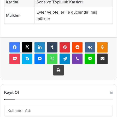
Kartlar
Şans ve Topluluk Kartları
Evler ve oteller ile güçlendirilmiş
Mülkler
mülkler
Facebook
X
LinkedIn
Tumblr
Pinterest
Reddit
VKontakte
Odnok
Pocket
Skype
Messenger
WhatsApp
Telegram
Viber
Line
E-Posta ile payla
Yazdır
Kayıt Ol