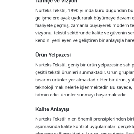
Tarihçe ve Vizyon
Nurteks Tekstil, 1990 yılında kurulduğundan bu y
gelişmelere ayak uydurarak büyümeye devam etm
faaliyete geçmiş, zamanla büyüyerek modern tesi
vizyonu, tekstil sektöründe kalite ve güvenin s
kendini yenileyen ve geliştiren bir anlayışla har
Ürün Yelpazesi
Nurteks Tekstil, geniş bir ürün yelpazesine sahi
çeşitli tekstil ürünleri sunmaktadır. Ürün gruplar
tasarım ürünler yer almaktadır. Her bir ürün, yü
teknoloji makinelerle işlenmektedir. Bu sayede,
tatmin edici ürünler sunmayı başarmaktadır.
Kalite Anlayışı
Nurteks Tekstil’in en önemli prensiplerinden biri,
aşamasında kalite kontrol uygulamaları gerçekle
olmasını sağlamaktadır. Ayrıca, çevre dostu üre