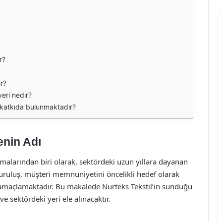
r?
r?
yeri nedir?
l katkıda bulunmaktadır?
enin Adı
irmalarından biri olarak, sektördeki uzun yıllara dayanan
 Kuruluş, müşteri memnuniyetini öncelikli hedef olarak
 amaçlamaktadır. Bu makalede Nurteks Tekstil’in sunduğu
ve sektördeki yeri ele alınacaktır.