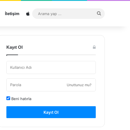
Sitemap
Arama
İletişim
yap
...
Kayıt Ol
Unuttunuz mu?
Beni hatırla
Kayıt Ol