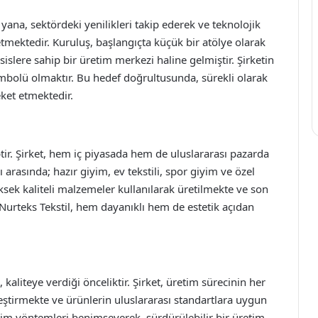
ana, sektördeki yenilikleri takip ederek ve teknolojik
ektedir. Kuruluş, başlangıçta küçük bir atölye olarak
slere sahip bir üretim merkezi haline gelmiştir. Şirketin
embolü olmaktır. Bu hedef doğrultusunda, sürekli olarak
eket etmektedir.
ptir. Şirket, hem iç piyasada hem de uluslararası pazarda
ı arasında; hazır giyim, ev tekstili, spor giyim ve özel
ksek kaliteli malzemeler kullanılarak üretilmekte ve son
 Nurteks Tekstil, hem dayanıklı hem de estetik açıdan
 kaliteye verdiği önceliktir. Şirket, üretim sürecinin her
ştirmekte ve ürünlerin uluslararası standartlara uygun
tim yöntemleri benimseyerek, sürdürülebilir bir üretim