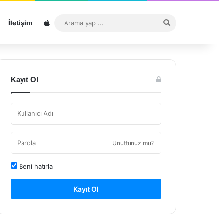
Sitemap
Arama
İletişim
yap
...
Kayıt Ol
Unuttunuz mu?
Beni hatırla
Kayıt Ol