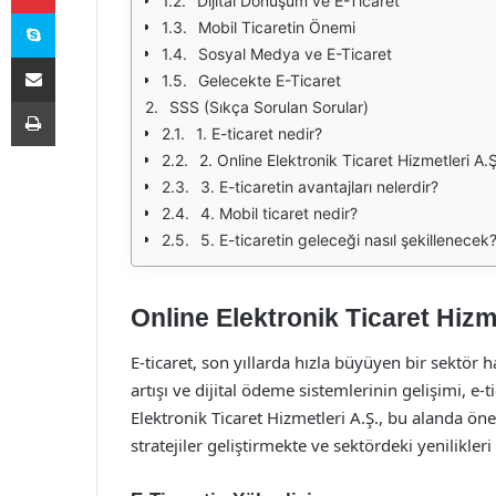
Dijital Dönüşüm ve E-Ticaret
Skype
Mobil Ticaretin Önemi
Sosyal Medya ve E-Ticaret
E-Posta ile paylaş
Gelecekte E-Ticaret
Yazdır
SSS (Sıkça Sorulan Sorular)
1. E-ticaret nedir?
2. Online Elektronik Ticaret Hizmetleri A
3. E-ticaretin avantajları nelerdir?
4. Mobil ticaret nedir?
5. E-ticaretin geleceği nasıl şekillenecek
Online Elektronik Ticaret Hizme
E-ticaret, son yıllarda hızla büyüyen bir sektör h
artışı ve dijital ödeme sistemlerinin gelişimi, e-ti
Elektronik Ticaret Hizmetleri A.Ş., bu alanda ön
stratejiler geliştirmekte ve sektördeki yenilikleri