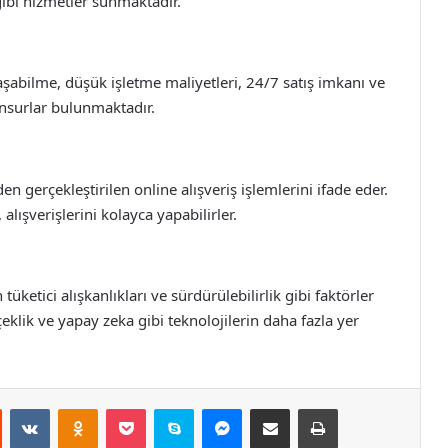
 gibi hizmetler sunmaktadır.
ulaşabilme, düşük işletme maliyetleri, 24/7 satış imkanı ve
unsurlar bulunmaktadır.
nden gerçekleştirilen online alışveriş işlemlerini ifade eder.
lışverişlerini kolayca yapabilirler.
 tüketici alışkanlıkları ve sürdürülebilirlik gibi faktörler
rçeklik ve yapay zeka gibi teknolojilerin daha fazla yer
st
Reddit
VKontakte
Odnoklassniki
Pocket
Skype
Messenger
E-Posta ile paylaş
Yazdır