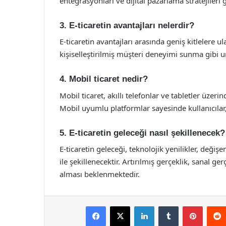
entegrasyonları ve dijital pazarlama stratejileri
3. E-ticaretin avantajları nelerdir?
E-ticaretin avantajları arasında geniş kitlelere 
kişiselleştirilmiş müşteri deneyimi sunma gibi 
4. Mobil ticaret nedir?
Mobil ticaret, akıllı telefonlar ve tabletler üzeri
Mobil uyumlu platformlar sayesinde kullanıcılar, a
5. E-ticaretin geleceği nasıl şekillenecek?
E-ticaretin geleceği, teknolojik yenilikler, değişen
ile şekillenecektir. Artırılmış gerçeklik, sanal ge
alması beklenmektedir.
Facebook
X
LinkedIn
Tumblr
Pintere