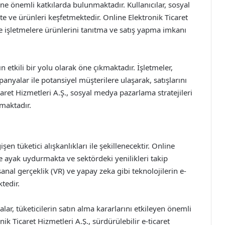
e önemli katkılarda bulunmaktadır. Kullanıcılar, sosyal
 ve ürünleri keşfetmektedir. Online Elektronik Ticaret
e işletmelere ürünlerini tanıtma ve satış yapma imkanı
 etkili bir yolu olarak öne çıkmaktadır. İşletmeler,
nyalar ile potansiyel müşterilere ulaşarak, satışlarını
caret Hizmetleri A.Ş., sosyal medya pazarlama stratejileri
lmaktadır.
şen tüketici alışkanlıkları ile şekillenecektir. Online
re ayak uydurmakta ve sektördeki yenilikleri takip
sanal gerçeklik (VR) ve yapay zeka gibi teknolojilerin e-
tedir.
lar, tüketicilerin satın alma kararlarını etkileyen önemli
ik Ticaret Hizmetleri A.Ş., sürdürülebilir e-ticaret