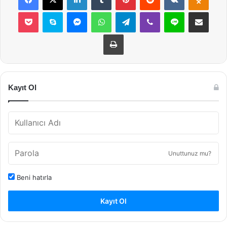
Pocket
Skype
Messenger
WhatsApp
Telegram
Viber
Line
E-Posta ile payla
Yazdır
Kayıt Ol
Unuttunuz mu?
Beni hatırla
Kayıt Ol