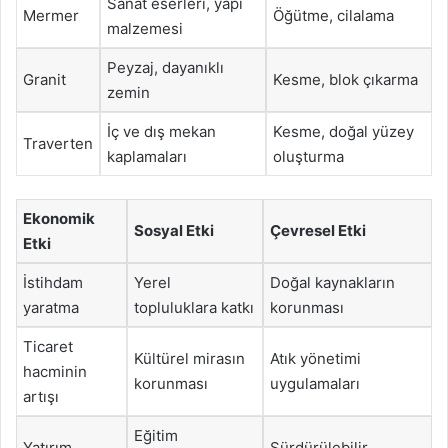
Sanat eserleri, yapı
Mermer
Öğütme, cilalama
malzemesi
Peyzaj, dayanıklı
Granit
Kesme, blok çıkarma
zemin
İç ve dış mekan
Kesme, doğal yüzey
Traverten
kaplamaları
oluşturma
Ekonomik
Sosyal Etki
Çevresel Etki
Etki
İstihdam
Yerel
Doğal kaynakların
yaratma
topluluklara katkı
korunması
Ticaret
Kültürel mirasın
Atık yönetimi
hacminin
korunması
uygulamaları
artışı
Eğitim
Yatırım
Sürdürülebilir