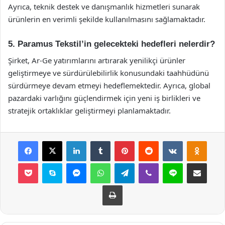
Ayrıca, teknik destek ve danışmanlık hizmetleri sunarak
ürünlerin en verimli şekilde kullanılmasını sağlamaktadır.
5. Paramus Tekstil’in gelecekteki hedefleri nelerdir?
Şirket, Ar-Ge yatırımlarını artırarak yenilikçi ürünler
geliştirmeye ve sürdürülebilirlik konusundaki taahhüdünü
sürdürmeye devam etmeyi hedeflemektedir. Ayrıca, global
pazardaki varlığını güçlendirmek için yeni iş birlikleri ve
stratejik ortaklıklar geliştirmeyi planlamaktadır.
Facebook
X
LinkedIn
Tumblr
Pinterest
Reddit
VKontakte
Odnok
Pocket
Skype
Messenger
WhatsApp
Telegram
Viber
Line
E-Posta ile payla
Yazdır