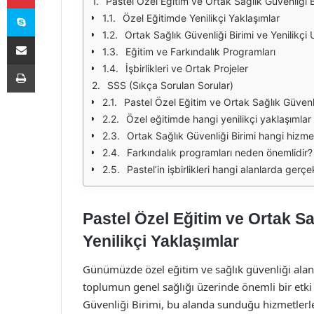
Pastel Özel Eğitim ve Ortak Sağlık Güvenliği Bi
Skype
Özel Eğitimde Yenilikçi Yaklaşımlar
Ortak Sağlık Güvenliği Birimi ve Yenilikçi
E-Posta ile paylaş
Eğitim ve Farkındalık Programları
Yazdır
İşbirlikleri ve Ortak Projeler
SSS (Sıkça Sorulan Sorular)
Pastel Özel Eğitim ve Ortak Sağlık Güvenli
Özel eğitimde hangi yenilikçi yaklaşımla
Ortak Sağlık Güvenliği Birimi hangi hizme
Farkındalık programları neden önemlidir?
Pastel’in işbirlikleri hangi alanlarda ger
Pastel Özel Eğitim ve Ortak Sa
Yenilikçi Yaklaşımlar
Günümüzde özel eğitim ve sağlık güvenliği alanl
toplumun genel sağlığı üzerinde önemli bir etki 
Güvenliği Birimi, bu alanda sunduğu hizmetlerle