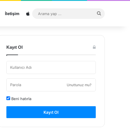
Sitemap
Arama
İletişim
yap
...
Kayıt Ol
Unuttunuz mu?
Beni hatırla
Kayıt Ol