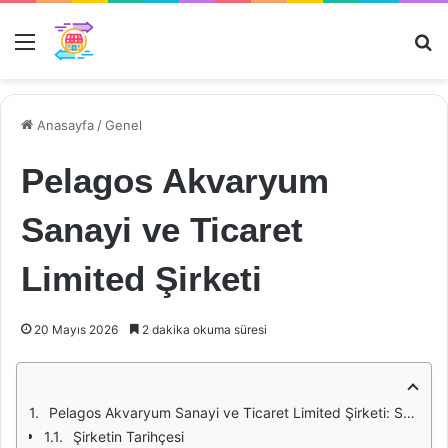
Menü
Ar
Anasayfa
/
Genel
Pelagos Akvaryum
Sanayi ve Ticaret
Limited Şirketi
20 Mayıs 2026
2 dakika okuma süresi
Pelagos Akvaryum Sanayi ve Ticaret Limited Şirketi: Su Altı Dünyasının Kapılarını Aralayan Bir Firma
Şirketin Tarihçesi