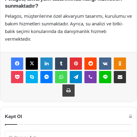
sunmaktadır?
Pelagos, müşterilerine özel akvaryum tasarımı, kurulumu ve
bakım hizmetleri sunmaktadır. Ayrıca, su analizi ve bitki-
balık seçimi konularında da danışmanlık hizmeti
vermektedir.
Facebook
X
LinkedIn
Tumblr
Pinterest
Reddit
VKontakte
Odnok
Pocket
Skype
Messenger
WhatsApp
Telegram
Viber
Line
E-Posta ile payla
Yazdır
Kayıt Ol