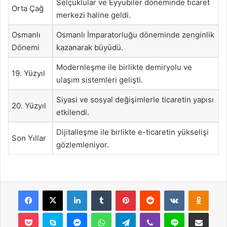
Selçuklular ve Eyyubiler döneminde ticaret
Orta Çağ
merkezi haline geldi.
Osmanlı
Osmanlı İmparatorluğu döneminde zenginlik
Dönemi
kazanarak büyüdü.
Modernleşme ile birlikte demiryolu ve
19. Yüzyıl
ulaşım sistemleri gelişti.
Siyasi ve sosyal değişimlerle ticaretin yapısı
20. Yüzyıl
etkilendi.
Dijitalleşme ile birlikte e-ticaretin yükselişi
Son Yıllar
gözlemleniyor.
Facebook
X
LinkedIn
Tumblr
Pinterest
Reddit
VKontakte
Odnok
Pocket
Skype
Messenger
WhatsApp
Telegram
Viber
Line
E-Posta ile payla