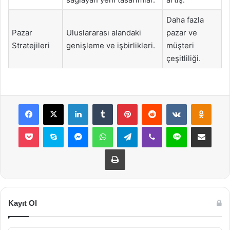
Daha fazla
Pazar
Uluslararası alandaki
pazar ve
Stratejileri
genişleme ve işbirlikleri.
müşteri
çeşitliliği.
Facebook
X
LinkedIn
Tumblr
Pinterest
Reddit
VKontakte
Odnok
Pocket
Skype
Messenger
WhatsApp
Telegram
Viber
Line
E-Posta ile payla
Yazdır
Kayıt Ol