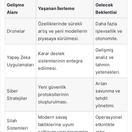
Gelişme
Gelecek
Yaşanan İlerleme
Alanı
Beklentisi
Özelliklerinde sürekli
Daha fazla
Dronelar
artış ve yeni modellerin
işlevsellik ve
piyasaya sürülmesi.
otonomite.
Gelişmiş
Karar destek
Yapay Zeka
analiz ve
sistemlerinin entegre
Uygulamaları
tahmin
edilmesi.
yetenekleri.
Artan
Yeni güvenlik
Siber
savunma ve
protokollerinin
Stratejiler
tehdit
oluşturulması.
yönetimi.
Modern savaş
Operasyonel
Silah
taktiklerine uyum
etkinlikte
Sistemleri
sağlayan yeni tasarımlar.
artış.