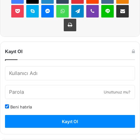
Pocket
Skype
Messenger
WhatsApp
Telegram
Viber
Line
E-Posta ile payla
Yazdır
Kayıt Ol
Unuttunuz mu?
Beni hatırla
Kayıt Ol