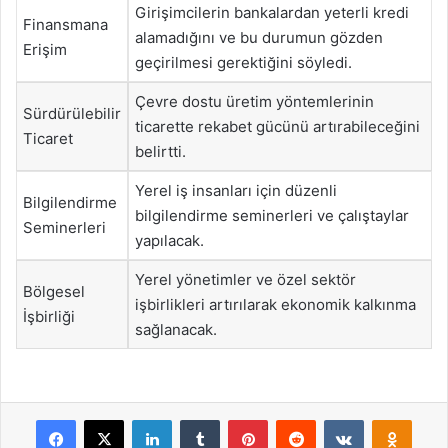
Girişimcilerin bankalardan yeterli kredi
Finansmana
alamadığını ve bu durumun gözden
Erişim
geçirilmesi gerektiğini söyledi.
Çevre dostu üretim yöntemlerinin
Sürdürülebilir
ticarette rekabet gücünü artırabileceğini
Ticaret
belirtti.
Yerel iş insanları için düzenli
Bilgilendirme
bilgilendirme seminerleri ve çalıştaylar
Seminerleri
yapılacak.
Yerel yönetimler ve özel sektör
Bölgesel
işbirlikleri artırılarak ekonomik kalkınma
İşbirliği
sağlanacak.
Facebook
X
LinkedIn
Tumblr
Pinterest
Reddit
VKontakte
Odnok