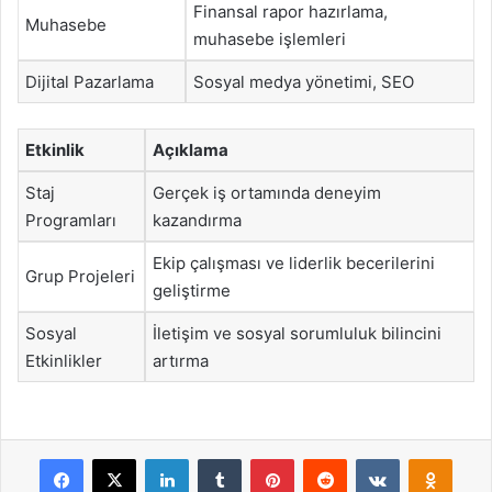
Finansal rapor hazırlama,
Muhasebe
muhasebe işlemleri
Dijital Pazarlama
Sosyal medya yönetimi, SEO
Etkinlik
Açıklama
Staj
Gerçek iş ortamında deneyim
Programları
kazandırma
Ekip çalışması ve liderlik becerilerini
Grup Projeleri
geliştirme
Sosyal
İletişim ve sosyal sorumluluk bilincini
Etkinlikler
artırma
Facebook
X
LinkedIn
Tumblr
Pinterest
Reddit
VKontakte
Odnok