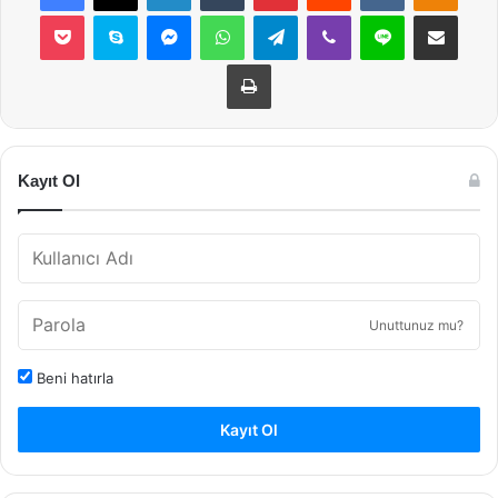
Pocket
Skype
Messenger
WhatsApp
Telegram
Viber
Line
E-Posta ile payla
Yazdır
Kayıt Ol
Unuttunuz mu?
Beni hatırla
Kayıt Ol