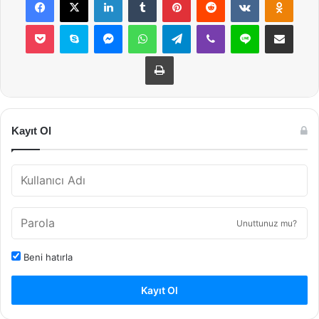
Pocket
Skype
Messenger
WhatsApp
Telegram
Viber
Line
E-Posta ile payla
Yazdır
Kayıt Ol
Unuttunuz mu?
Beni hatırla
Kayıt Ol