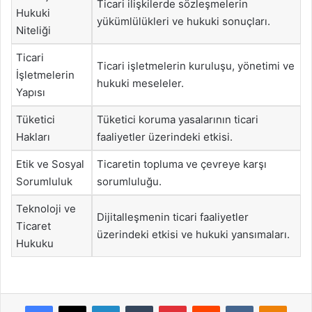
Ticari ilişkilerde sözleşmelerin
Hukuki
yükümlülükleri ve hukuki sonuçları.
Niteliği
Ticari
Ticari işletmelerin kuruluşu, yönetimi ve
İşletmelerin
hukuki meseleler.
Yapısı
Tüketici
Tüketici koruma yasalarının ticari
Hakları
faaliyetler üzerindeki etkisi.
Etik ve Sosyal
Ticaretin topluma ve çevreye karşı
Sorumluluk
sorumluluğu.
Teknoloji ve
Dijitalleşmenin ticari faaliyetler
Ticaret
üzerindeki etkisi ve hukuki yansımaları.
Hukuku
Facebook
X
LinkedIn
Tumblr
Pinterest
Reddit
VKontakte
Odnok