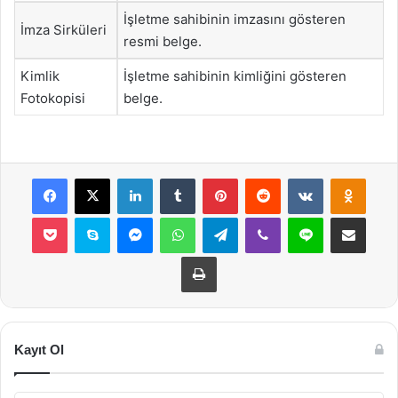
İşletme sahibinin imzasını gösteren
İmza Sirküleri
resmi belge.
Kimlik
İşletme sahibinin kimliğini gösteren
Fotokopisi
belge.
Facebook
X
LinkedIn
Tumblr
Pinterest
Reddit
VKontakte
Odnok
Pocket
Skype
Messenger
WhatsApp
Telegram
Viber
Line
E-Posta ile payla
Yazdır
Kayıt Ol