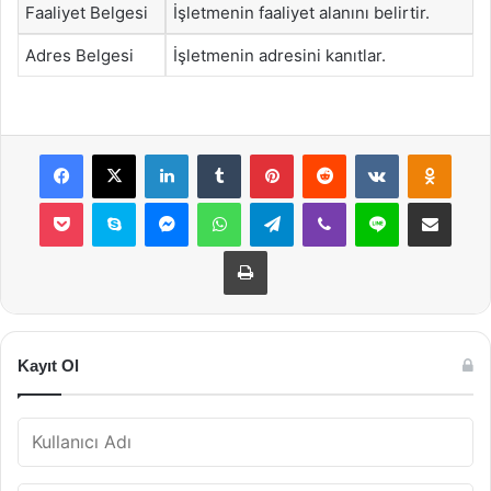
Faaliyet Belgesi
İşletmenin faaliyet alanını belirtir.
Adres Belgesi
İşletmenin adresini kanıtlar.
Facebook
X
LinkedIn
Tumblr
Pinterest
Reddit
VKontakte
Odnok
Pocket
Skype
Messenger
WhatsApp
Telegram
Viber
Line
E-Posta ile payla
Yazdır
Kayıt Ol