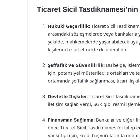
Ticaret Sicil Tasdiknamesi’ni
Hukuki Geçerlilik:
Ticaret Sicil Tasdikname
arasındaki sözleşmelerde veya bankalarla y
şekilde, mahkemelerde yaşanabilecek uyuş
kişilerini tespit etmekte de önemlidir.
Şeffaflık ve Güvenilirlik:
Bu belge, işletm
için, potansiyel müşteriler, iş ortakları ve t
ortamında şeffaflık sağlanması, ticari ilişk
Devletle İlişkiler:
Ticaret Sicil Tasdikname
iletişim sağlar. Vergi, SGK gibi resmi işlemle
Finansman Sağlama:
Bankalar ve diğer f
önce Ticaret Sicil Tasdiknamesi’ni talep e
yansıttığı için, kredi başvurularında önemli