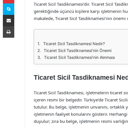
Skype
Ticaret Sicil Tasdiknamesi’dir. Ticaret Sicil Tasd
gerektiğinde üçüncü kişilere karşı işletmenin 
E-Posta ile paylaş
makalede, Ticaret Sicil Tasdiknamesi’nin önemi ve 
Yazdır
Ticaret Sicil Tasdiknamesi Nedir?
Ticaret Sicil Tasdiknamesi’nin Önemi
Ticaret Sicil Tasdiknamesi’nin Alınması
Ticaret Sicil Tasdiknamesi Ned
Ticaret Sicil Tasdiknamesi, işletmelerin ticaret s
içeren resmi bir belgedir. Türkiye’de Ticaret Sicil
tutulur. Bu belge, işletmenin unvanını, ortaklık 
işletmenin faaliyet konularını gösterir. Herhangi 
duyulur; zira bu belge, işletmenin resmi varlığını