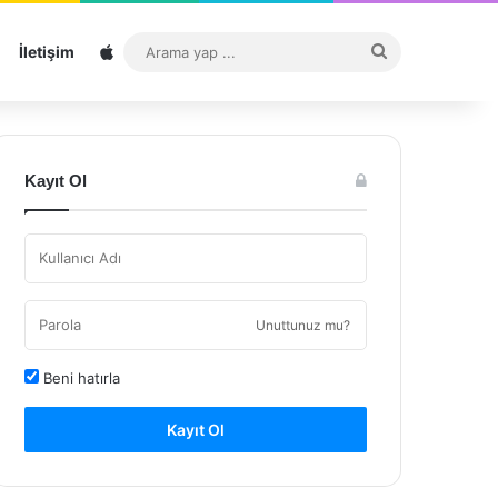
Sitemap
Arama
İletişim
yap
...
Kayıt Ol
Unuttunuz mu?
Beni hatırla
Kayıt Ol