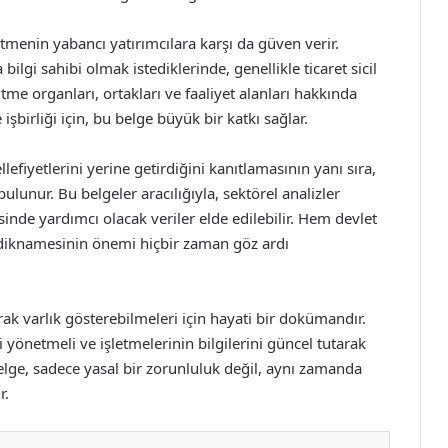
etmenin yabancı yatırımcılara karşı da güven verir.
bilgi sahibi olmak istediklerinde, genellikle ticaret sicil
me organları, ortakları ve faaliyet alanları hakkında
 işbirliği için, bu belge büyük bir katkı sağlar.
lefiyetlerini yerine getirdiğini kanıtlamasının yanı sıra,
lunur. Bu belgeler aracılığıyla, sektörel analizler
esinde yardımcı olacak veriler elde edilebilir. Hem devlet
tasdiknamesinin önemi hiçbir zaman göz ardı
arak varlık gösterebilmeleri için hayati bir dokümandır.
i yönetmeli ve işletmelerinin bilgilerini güncel tutarak
elge, sadece yasal bir zorunluluk değil, aynı zamanda
r.