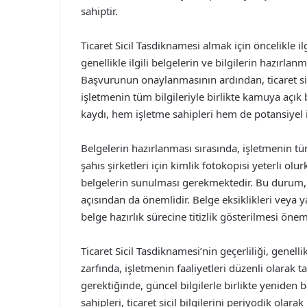
sahiptir.
Ticaret Sicil Tasdiknamesi almak için öncelikle i
genellikle ilgili belgelerin ve bilgilerin hazırlan
Başvurunun onaylanmasının ardından, ticaret si
işletmenin tüm bilgileriyle birlikte kamuya açık b
kaydı, hem işletme sahipleri hem de potansiyel iş
Belgelerin hazırlanması sırasında, işletmenin türü
şahıs şirketleri için kimlik fotokopisi yeterli ol
belgelerin sunulması gerekmektedir. Bu durum, t
açısından da önemlidir. Belge eksiklikleri veya 
belge hazırlık sürecine titizlik gösterilmesi öneml
Ticaret Sicil Tasdiknamesi’nin geçerliliği, genellik
zarfında, işletmenin faaliyetleri düzenli olarak t
gerektiğinde, güncel bilgilerle birlikte yeniden 
sahipleri, ticaret sicil bilgilerini periyodik olar