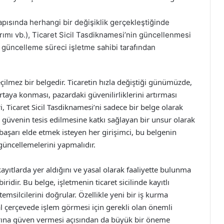
pısında herhangi bir değişiklik gerçekleştiğinde
ırımı vb.), Ticaret Sicil Tasdiknamesi’nin güncellenmesi
ve güncelleme süreci işletme sahibi tarafından
eçilmez bir belgedir. Ticaretin hızla değiştiği günümüzde,
rtaya konması, pazardaki güvenilirliklerini artırması
, Ticaret Sicil Tasdiknamesi’ni sadece bir belge olarak
e güvenin tesis edilmesine katkı sağlayan bir unsur olarak
 başarı elde etmek isteyen her girişimci, bu belgenin
 güncellemelerini yapmalıdır.
kayıtlarda yer aldığını ve yasal olarak faaliyette bulunma
idir. Bu belge, işletmenin ticaret sicilinde kayıtlı
msilcilerini doğrular. Özellikle yeni bir iş kurma
al çerçevede işlem görmesi için gerekli olan önemli
klarına güven vermesi açısından da büyük bir öneme