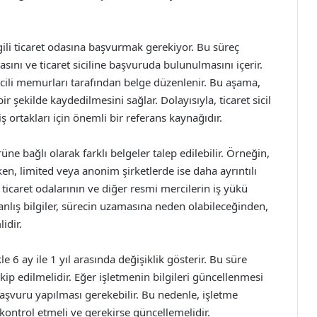
lgili ticaret odasına başvurmak gerekiyor. Bu süreç
masını ve ticaret siciline başvuruda bulunulmasını içerir.
cili memurları tarafından belge düzenlenir. Bu aşama,
ir şekilde kaydedilmesini sağlar. Dolayısıyla, ticaret sicil
 ortakları için önemli bir referans kaynağıdır.
ne bağlı olarak farklı belgeler talep edilebilir. Örneğin,
urken, limited veya anonim şirketlerde ise daha ayrıntılı
icaret odalarının ve diğer resmi mercilerin iş yükü
yanlış bilgiler, sürecin uzamasına neden olabileceğinden,
idir.
le 6 ay ile 1 yıl arasında değişiklik gösterir. Bu süre
akip edilmelidir. Eğer işletmenin bilgileri güncellenmesi
başvuru yapılması gerekebilir. Bu nedenle, işletme
ak kontrol etmeli ve gerekirse güncellemelidir.