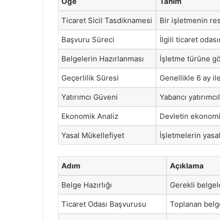
Öğe
Tanım
Ticaret Sicil Tasdiknamesi
Bir işletmenin re
Başvuru Süreci
İlgili ticaret oda
Belgelerin Hazırlanması
İşletme türüne gör
Geçerlilik Süresi
Genellikle 6 ay ile
Yatırımcı Güveni
Yabancı yatırımcı
Ekonomik Analiz
Devletin ekonomik
Yasal Mükellefiyet
İşletmelerin yasal
Adım
Açıklama
Belge Hazırlığı
Gerekli belgel
Ticaret Odası Başvurusu
Toplanan belge