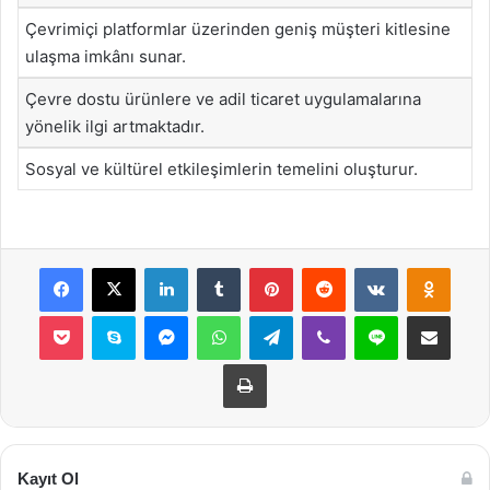
Çevrimiçi platformlar üzerinden geniş müşteri kitlesine
ulaşma imkânı sunar.
Çevre dostu ürünlere ve adil ticaret uygulamalarına
yönelik ilgi artmaktadır.
Sosyal ve kültürel etkileşimlerin temelini oluşturur.
Facebook
X
LinkedIn
Tumblr
Pinterest
Reddit
VKontakte
Odnok
Pocket
Skype
Messenger
WhatsApp
Telegram
Viber
Line
E-Posta ile payla
Yazdır
Kayıt Ol