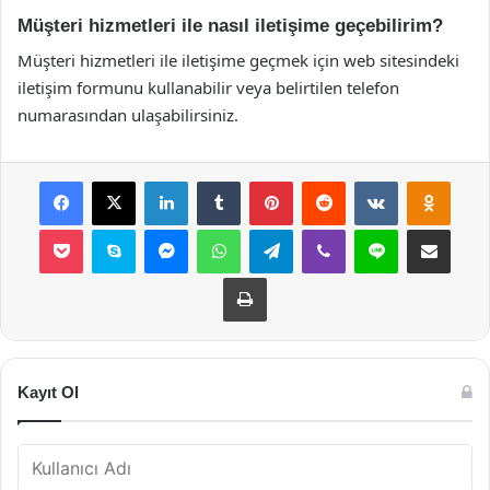
Müşteri hizmetleri ile nasıl iletişime geçebilirim?
Müşteri hizmetleri ile iletişime geçmek için web sitesindeki
iletişim formunu kullanabilir veya belirtilen telefon
numarasından ulaşabilirsiniz.
Facebook
X
LinkedIn
Tumblr
Pinterest
Reddit
VKontakte
Odnok
Pocket
Skype
Messenger
WhatsApp
Telegram
Viber
Line
E-Posta ile payla
Yazdır
Kayıt Ol