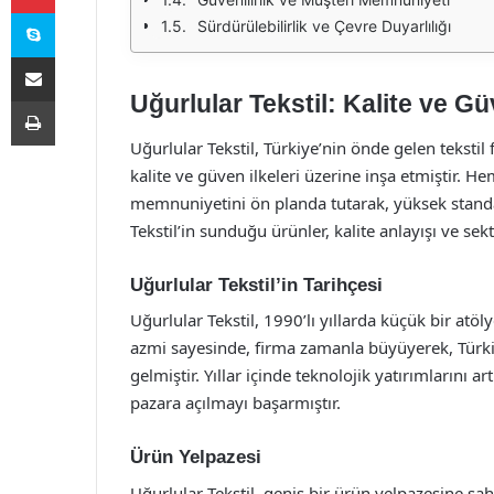
Skype
Sürdürülebilirlik ve Çevre Duyarlılığı
E-Posta ile paylaş
Uğurlular Tekstil: Kalite ve G
Yazdır
Uğurlular Tekstil, Türkiye’nin önde gelen teksti
kalite ve güven ilkeleri üzerine inşa etmiştir. 
memnuniyetini ön planda tutarak, yüksek stand
Tekstil’in sunduğu ürünler, kalite anlayışı ve sek
Uğurlular Tekstil’in Tarihçesi
Uğurlular Tekstil, 1990’lı yıllarda küçük bir atöl
azmi sayesinde, firma zamanla büyüyerek, Türkiye
gelmiştir. Yıllar içinde teknolojik yatırımlarını
pazara açılmayı başarmıştır.
Ürün Yelpazesi
Uğurlular Tekstil, geniş bir ürün yelpazesine s