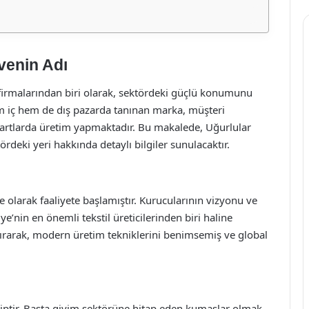
üvenin Adı
l firmalarından biri olarak, sektördeki güçlü konumunu
Hem iç hem de dış pazarda tanınan marka, müşteri
artlarda üretim yapmaktadır. Bu makalede, Uğurlular
tördeki yeri hakkında detaylı bilgiler sunulacaktır.
ye olarak faaliyete başlamıştır. Kurucularının vizyonu ve
’nin en önemli tekstil üreticilerinden biri haline
 artırarak, modern üretim tekniklerini benimsemiş ve global
ahiptir. Başta giyim sektörüne hitap eden kumaşlar olmak