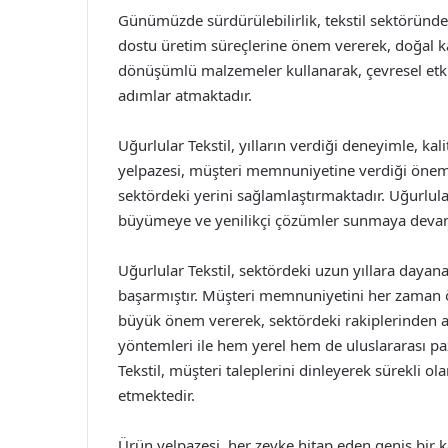
Günümüzde sürdürülebilirlik, tekstil sektöründe 
dostu üretim süreçlerine önem vererek, doğal 
dönüşümlü malzemeler kullanarak, çevresel etki
adımlar atmaktadır.
Uğurlular Tekstil, yılların verdiği deneyimle, ka
yelpazesi, müşteri memnuniyetine verdiği önem v
sektördeki yerini sağlamlaştırmaktadır. Uğurlula
büyümeye ve yenilikçi çözümler sunmaya devam
Uğurlular Tekstil, sektördeki uzun yıllara dayan
başarmıştır. Müşteri memnuniyetini her zaman ö
büyük önem vererek, sektördeki rakiplerinden ay
yöntemleri ile hem yerel hem de uluslararası pa
Tekstil, müşteri taleplerini dinleyerek sürekli 
etmektedir.
Ürün yelpazesi, her zevke hitap eden geniş bir 