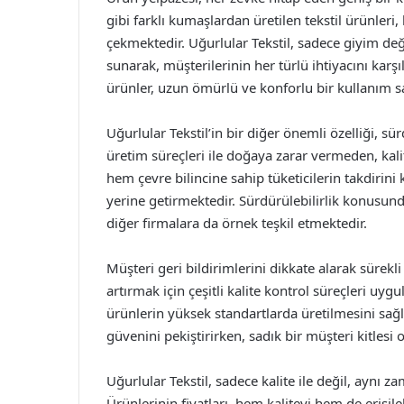
gibi farklı kumaşlardan üretilen tekstil ürünler
çekmektedir. Uğurlular Tekstil, sadece giyim deği
sunarak, müşterilerinin her türlü ihtiyacını karş
ürünler, uzun ömürlü ve konforlu bir kullanım s
Uğurlular Tekstil’in bir diğer önemli özelliği, sür
üretim süreçleri ile doğaya zarar vermeden, kali
hem çevre bilincine sahip tüketicilerin takdiri
yerine getirmektedir. Sürdürülebilirlik konusunda
diğer firmalara da örnek teşkil etmektedir.
Müşteri geri bildirimlerini dikkate alarak sürekli
artırmak için çeşitli kalite kontrol süreçleri uyg
ürünlerin yüksek standartlarda üretilmesini sa
güvenini pekiştirirken, sadık bir müşteri kitles
Uğurlular Tekstil, sadece kalite ile değil, aynı z
Ürünlerinin fiyatları, hem kaliteyi hem de erişile