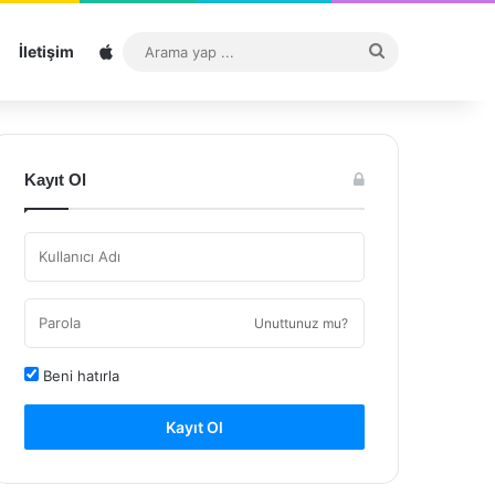
Sitemap
Arama
İletişim
yap
...
Kayıt Ol
Unuttunuz mu?
Beni hatırla
Kayıt Ol