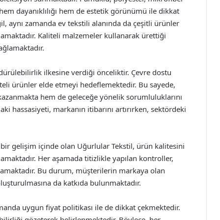
i, hem dayanıklılığı hem de estetik görünümü ile dikkat
l, aynı zamanda ev tekstili alanında da çeşitli ürünler
ılamaktadır. Kaliteli malzemeler kullanarak ürettiği
ağlamaktadır.
dürülebilirlik ilkesine verdiği önceliktir. Çevre dostu
teli ürünler elde etmeyi hedeflemektedir. Bu sayede,
ni kazanmakta hem de geleceğe yönelik sorumluluklarını
ki hassasiyeti, markanın itibarını artırırken, sektördeki
 bir gelişim içinde olan Uğurlular Tekstil, ürün kalitesini
ulamaktadır. Her aşamada titizlikle yapılan kontroller,
ğlamaktadır. Bu durum, müşterilerin markaya olan
i oluşturulmasına da katkıda bulunmaktadır.
amanda uygun fiyat politikası ile de dikkat çekmektedir.
bilirliği gözeterek belirlenmektedir. Böylece, her