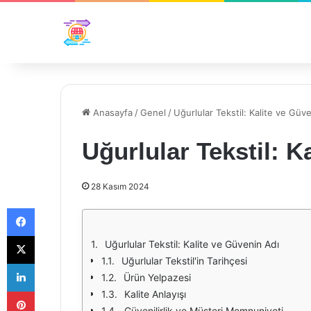
Anasayfa
/
Genel
/
Uğurlular Tekstil: Kalite ve Güv
Uğurlular Tekstil: K
28 Kasım 2024
Facebook
X
Uğurlular Tekstil: Kalite ve Güvenin Adı
Uğurlular Tekstil'in Tarihçesi
LinkedIn
Ürün Yelpazesi
Pinterest
Kalite Anlayışı
Güvenilirlik ve Müşteri Memnuniyeti