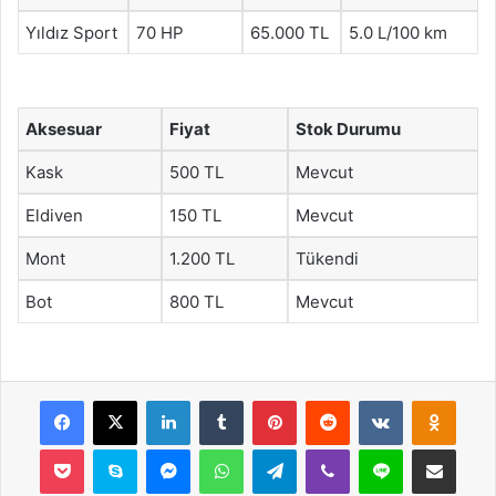
Yıldız Sport
70 HP
65.000 TL
5.0 L/100 km
Aksesuar
Fiyat
Stok Durumu
Kask
500 TL
Mevcut
Eldiven
150 TL
Mevcut
Mont
1.200 TL
Tükendi
Bot
800 TL
Mevcut
Facebook
X
LinkedIn
Tumblr
Pinterest
Reddit
VKontakte
Odnok
Pocket
Skype
Messenger
WhatsApp
Telegram
Viber
Line
E-Posta ile payla