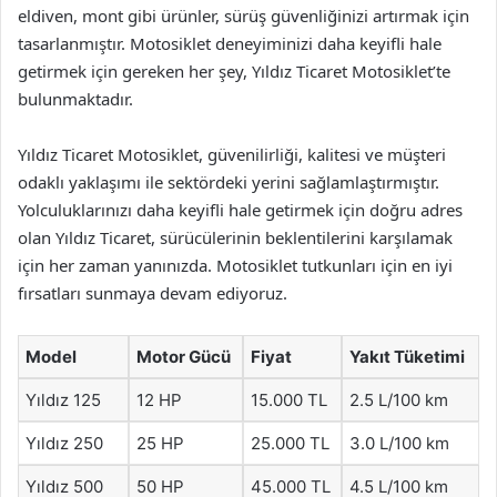
eldiven, mont gibi ürünler, sürüş güvenliğinizi artırmak için
tasarlanmıştır. Motosiklet deneyiminizi daha keyifli hale
getirmek için gereken her şey, Yıldız Ticaret Motosiklet’te
bulunmaktadır.
Yıldız Ticaret Motosiklet, güvenilirliği, kalitesi ve müşteri
odaklı yaklaşımı ile sektördeki yerini sağlamlaştırmıştır.
Yolculuklarınızı daha keyifli hale getirmek için doğru adres
olan Yıldız Ticaret, sürücülerinin beklentilerini karşılamak
için her zaman yanınızda. Motosiklet tutkunları için en iyi
fırsatları sunmaya devam ediyoruz.
Model
Motor Gücü
Fiyat
Yakıt Tüketimi
Yıldız 125
12 HP
15.000 TL
2.5 L/100 km
Yıldız 250
25 HP
25.000 TL
3.0 L/100 km
Yıldız 500
50 HP
45.000 TL
4.5 L/100 km